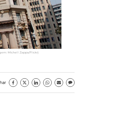
gem: Michell Zappa/Flickr)
har