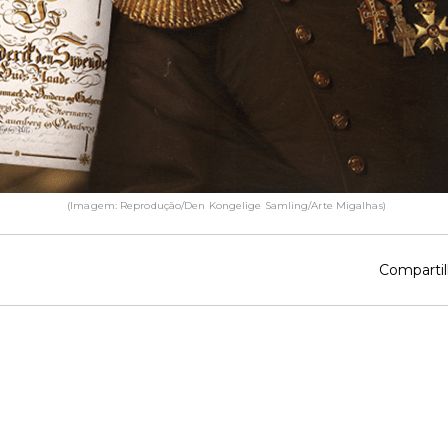
(Imagem: Reprodução/Den Kongelige Samling/Arte Migalhas)
Compartil