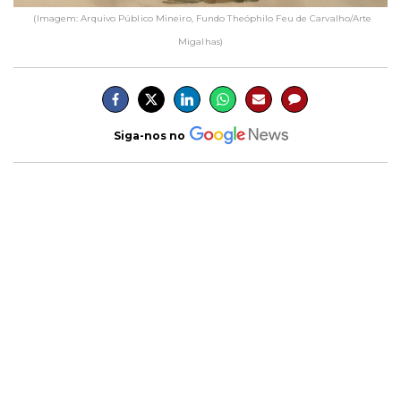
(Imagem: Arquivo Público Mineiro, Fundo Theóphilo Feu de Carvalho/Arte
Migalhas)
Siga-nos no