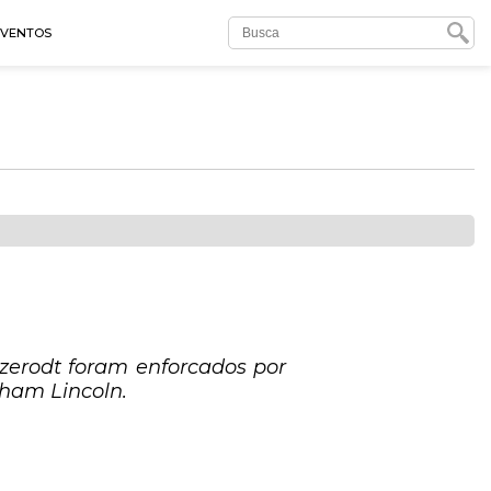
EVENTOS
tzerodt foram enforcados por
aham Lincoln.