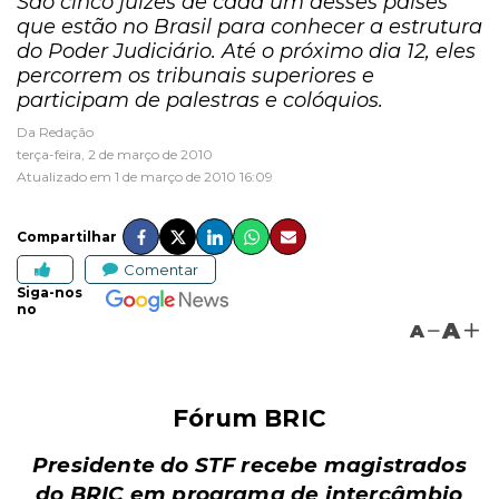
São cinco juízes de cada um desses países
que estão no Brasil para conhecer a estrutura
do Poder Judiciário. Até o próximo dia 12, eles
percorrem os tribunais superiores e
participam de palestras e colóquios.
Da Redação
terça-feira, 2 de março de 2010
Atualizado em 1 de março de 2010 16:09
Compartilhar
Comentar
Siga-nos
no
A
A
Fórum BRIC
Presidente do STF recebe magistrados
do BRIC em programa de intercâmbio