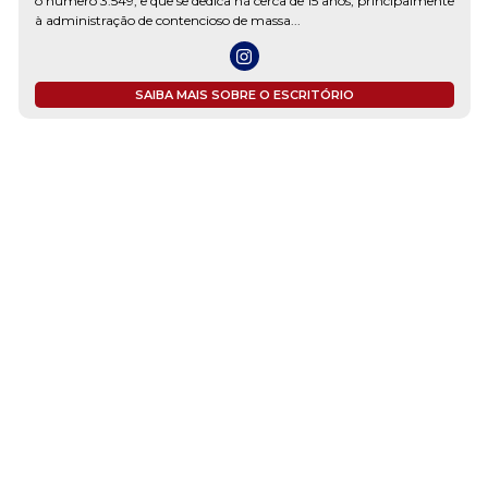
o número 3.549, e que se dedica há cerca de 15 anos, principalmente
à administração de contencioso de massa...
SAIBA MAIS SOBRE O ESCRITÓRIO