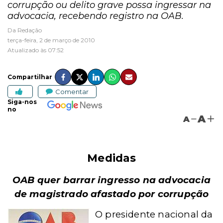
corrupção ou delito grave possa ingressar na
advocacia, recebendo registro na OAB.
Da Redação
terça-feira, 2 de março de 2010
Atualizado às 07:52
Compartilhar
Comentar
Siga-nos
no
A
A
Medidas
OAB quer barrar ingresso na advocacia
de magistrado afastado por corrupção
O presidente nacional da