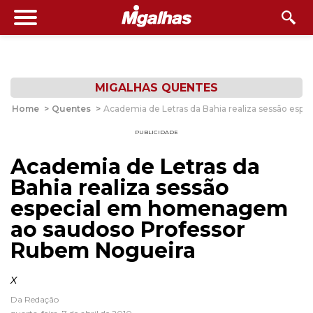
MIGALHAS QUENTES
Home
>
Quentes
>
Academia de Letras da Bahia realiza sessão es
PUBLICIDADE
Academia de Letras da
Bahia realiza sessão
especial em homenagem
ao saudoso Professor
Rubem Nogueira
x
Da Redação