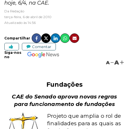
hoje, 6/4, na CAE.
Da Redação
terça-feira, 6 de abril de 2010
Atualizado às 14:56
Compartilhar
Comentar
Siga-nos
no
A
A
Fundações
CAE do Senado aprova novas regras
para funcionamento de fundações
Projeto que amplia o rol de
finalidades para as quais as