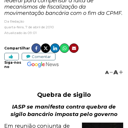
federal para compensar a falta de
mecanismos de fiscalização da
movimentação bancária com o fim da CPMF.
Da Redação
quarta-feira, 7 de abril de 2010
Atualizado às 09:01
Compartilhar
Comentar
Siga-nos
no
A
A
Quebra de sigilo
IASP se manifesta contra quebra de
sigilo bancário imposta pelo governo
Em reunião conjunta de