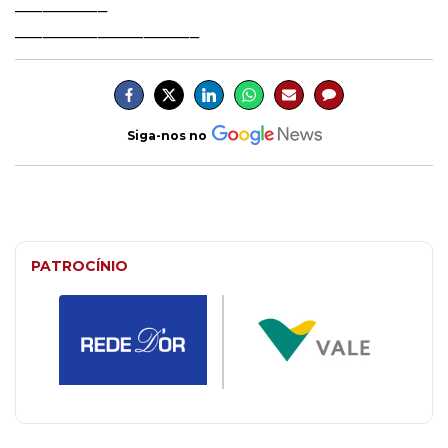
__________
____________________
Siga-nos no
PATROCÍNIO