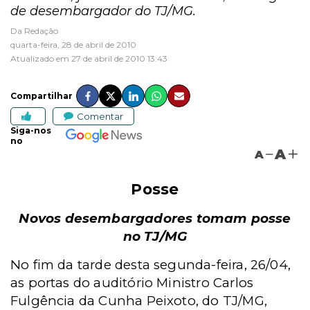
de desembargador do TJ/MG.
Da Redação
quarta-feira, 28 de abril de 2010
Atualizado em 27 de abril de 2010 13:43
Compartilhar
Comentar
Siga-nos
no
A
A
Posse
Novos desembargadores tomam posse
no TJ/MG
No fim da tarde desta segunda-feira, 26/04,
as portas do auditório Ministro Carlos
Fulgência da Cunha Peixoto, do TJ/MG,