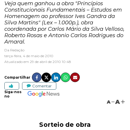
Veja quem ganhou a obra "Princípios
Constitucionais Fundamentais – Estudos em
Homenagem ao professor Ives Gandra da
Silva Martins" (Lex – 1.000p.), obra
coordenada por Carlos Mário da Silva Velloso,
Roberto Rosas e Antonio Carlos Rodrigues do
Amaral.
Da Redação
terça-feira, 4 de maio de 2010
Atualizado em 29 de abril de 2010 10:48
Compartilhar
Comentar
Siga-nos
no
A
A
Sorteio de obra