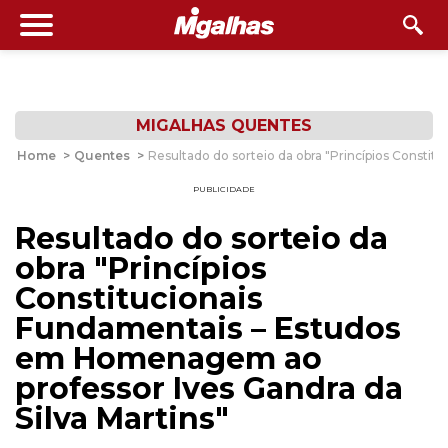
MIGALHAS QUENTES
Home
>
Quentes
>
Resultado do sorteio da obra "Princípios Consti
PUBLICIDADE
Resultado do sorteio da
obra "Princípios
Constitucionais
Fundamentais – Estudos
em Homenagem ao
professor Ives Gandra da
Silva Martins"