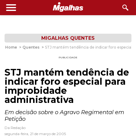
MIGALHAS QUENTES
Home
>
Quentes
>
STJ mantém tendência de indicar foro especial p
PUBLICIDADE
STJ mantém tendência de
indicar foro especial para
improbidade
administrativa
Em decisão sobre o Agravo Regimental em
Petição
Da Redação
segunda-feira, 21 de março de 2005