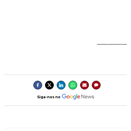
___________
Siga-nos no