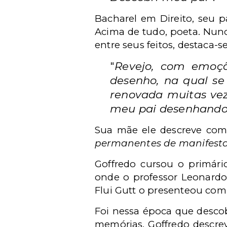
Bacharel em Direito, seu pa
Acima de tudo, poeta. Nunca
entre seus feitos, destaca-s
"
Revejo, com emoçã
desenho, na qual se
renovada muitas ve
meu pai desenhando o
Sua mãe ele descreve com
permanentes de manifesta
Goffredo cursou o primári
onde o professor Leonardo
Flui Gutt o presenteou com 
Foi nessa época que descob
memórias, Goffredo descrev