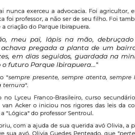
i nunca exerceu a advocacia. Foi agricultor, e
 foi professor, a não ser de seu filho. Foi tam
e a criação do Parque Ibirapuera.
o, meu pai, lápis na mão, debruçado
 achava pregada a planta de um bairro
zes, em dias seguidos, guardada na mi
 futuro Parque Ibirapuera...
"
o "
sempre presente, sempre atenta, sempre l
 ternura
".
o no Lyceu Franco-Brasileiro, curso secundári
 van Acker o iniciou nos rigores das leis da 
a "Lógica" do professor Sentroul.
riu, com a ajuda de sua querida avó Olivia, a p
e sua avó, Olivia Guedes Penteado, que "
pert