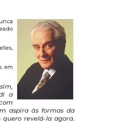
nunca
teado
lles,
o, em
sim,
di a
 com
m aspira às formas da
 quero revelá-la agora.