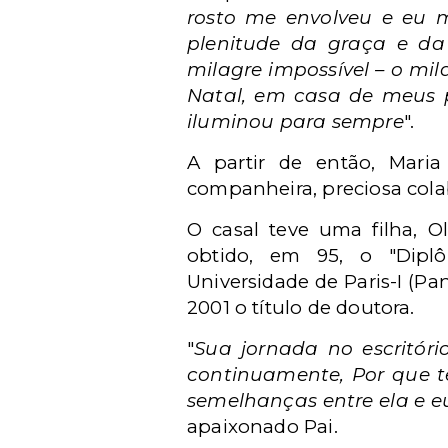
rosto me envolveu e eu m
plenitude da graça e da 
milagre impossível – o mi
Natal, em casa de meus p
iluminou para sempre
".
A partir de então, Maria
companheira, preciosa cola
O casal teve uma filha, O
obtido, em 95, o "Diplô
Universidade de Paris-I (
2001 o título de doutora.
"
Sua jornada no escritór
continuamente, Por que te
semelhanças entre ela e e
apaixonado Pai.