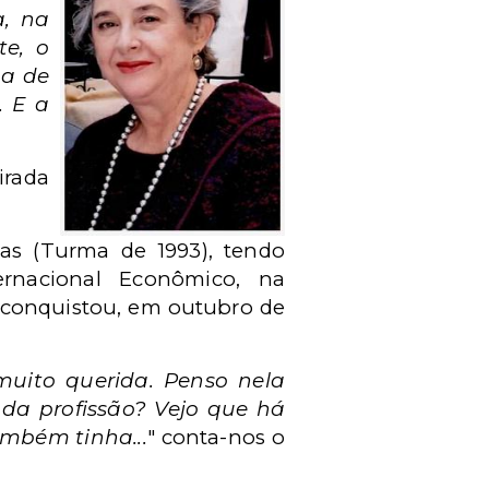
a, na
te, o
ua de
. E a
irada
das (Turma de 1993), tendo
ernacional Econômico, na
 conquistou, em outubro de
muito querida. Penso nela
 da profissão? Vejo que há
ambém tinha...
" conta-nos o