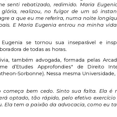
e senti rebatizado, redimido. Maria Eugeni
glória, realizou, no fulgor de um só instan
lagre a que eu me referira, numa noite longíq
ais. E Maria Eugenia entrou na minha vida
 Eugenia se tornou sua inseparável e insp
boradora de todas as horas.
livia, também advogada, formada pelas Arca
me d’Etudes Approfondies" de Direito Int
Pantheon-Sorbonne). Nessa mesma Universidade,
io começa bem cedo. Sinto sua falta. Ela é 
rá optado, tão rápido, pelo efetivo exercício
u. Ela tem a paixão da advocacia, como eu t