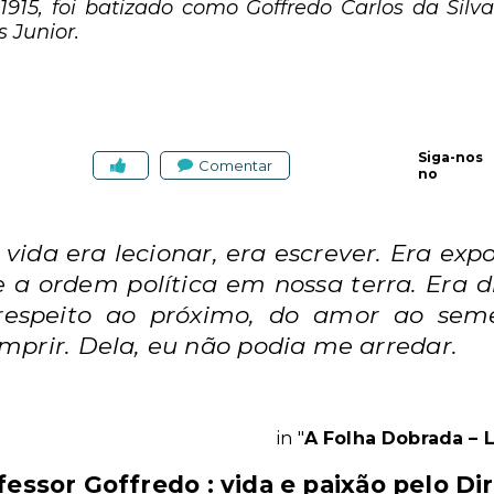
15, foi batizado como Goffredo Carlos da Silva
 Junior.
Siga-nos
Comentar
no
vida era lecionar, era escrever. Era exp
e a ordem política em nossa terra. Era 
 respeito ao próximo, do amor ao sem
prir. Dela, eu não podia me arredar.
in "
A Folha Dobrada –
fessor Goffredo : vida e paixão pelo Dir