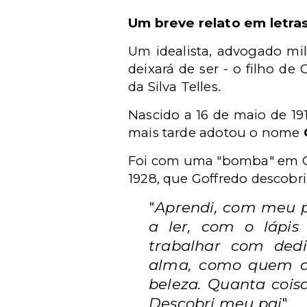
Um breve relato em letra
Um idealista, advogado mil
deixará de ser - o filho de 
da Silva Telles.
Nascido a 16 de maio de 191
mais tarde adotou o nome
Foi com uma "bomba" em Ge
1928, que Goffredo descobri
"
Aprendi, com meu pa
a ler, com o lápis
trabalhar com dedi
alma, como quem a
beleza. Quanta coisa
Descobri meu pai
".