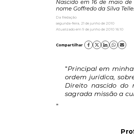
Nascido em 16 de maio de 19
nome Goffredo da Silva Telles
Da Redação
segunda-feira, 21 de junho de 2010
Atualizado em 9 de junho de 2010 16:10
Compartilhar
"
Principal em minha 
ordem jurídica, sobr
Direito nascido do
sagrada missão a cum
"
Pro