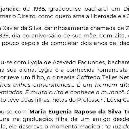
janeiro de 1938, graduou-se bacharel em Di
mar o Direito, como quem ama a liberdade e a J
a Xavier da Silva, carinhosamente chamada de Z
39, dia do aniversário de sua mãe. Com Zita, el
 pouco depois de completar dois anos de idad
sou-se com Lygia de Azevedo Fagundes, bachare
a sua aluna. Lygia é a conhecida romancista
or teve um filho, o cineasta Goffredo Telles Net
as trilhas universitárias... É um homem alto,
premiados. É muito culto e conhece o mundo
".
o teve duas filhas, netas do Professor : Lúcia C
sou-se com
Maria Eugenia Raposo da Silva Te
luna na graduação, filha de um amigo desd
-la, ele descreve o momento mágico : "
a luz d