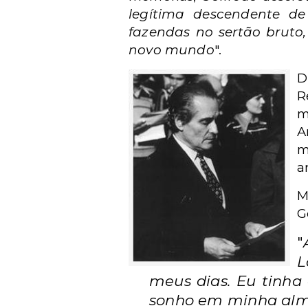
legítima descendente de
fazendas no sertão bruto
novo mundo
".
D
R
m
A
m
a
M
G
"
L
meus dias. Eu tinha
sonho em minha al