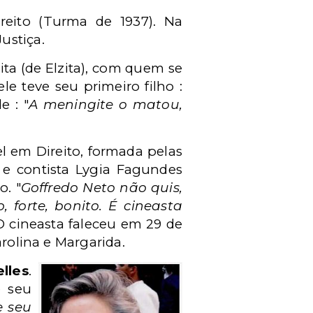
reito (Turma de 1937). Na
ustiça.
ita (de Elzita), com quem se
e teve seu primeiro filho :
e : "
A meningite o matou,
l em Direito, formada pelas
 e contista Lygia Fagundes
o. "
Goffredo Neto não quis,
 forte, bonito. É cineasta
 O cineasta faleceu em 29 de
arolina e Margarida.
lles
.
e seu
e seu