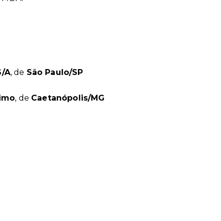
S/A
, de
São Paulo/SP
ximo
, de
Caetanópolis/MG