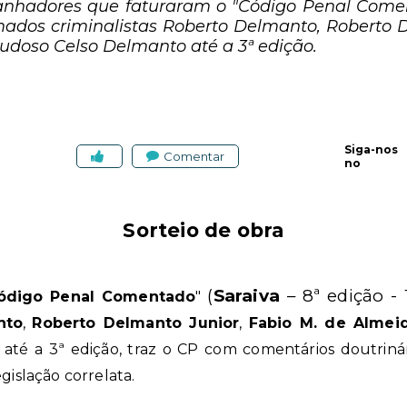
anhadores que faturaram o "Código Penal Coment
nomados criminalistas Roberto Delmanto, Roberto 
udoso Celso Delmanto até a 3ª edição.
Siga-nos
Comentar
no
Sorteio de obra
(
Saraiva
– 8ª edição - 1
ódigo Penal Comentado
"
nto
,
Roberto Delmanto Junior
,
Fabio M. de Almei
até a 3ª edição, t
raz o CP com comentários doutrinári
gislação correlata.