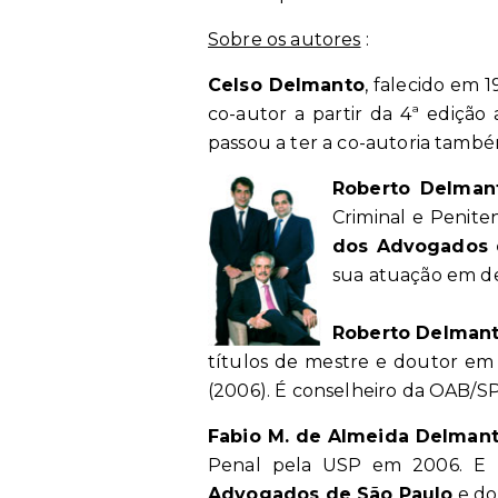
Sobre os autores
:
Celso Delmanto
, falecido em 
co-autor a partir da 4ª edição 
passou a ter a co-autoria tamb
Roberto Delma
Criminal e Penite
dos Advogados 
sua atuação em def
Roberto Delmant
títulos de mestre e doutor em
(2006). É conselheiro da OAB/S
Fabio M. de Almeida Delman
Penal pela USP em 2006. E
Advogados de São Paulo
e do