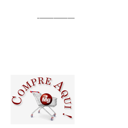
________________