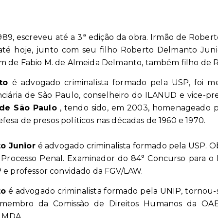
1989, escreveu até a 3ª edição da obra. Irmão de Rober
até hoje, junto com seu filho Roberto Delmanto Junior
ém de Fabio M. de Almeida Delmanto, também filho de
nto
é advogado criminalista formado pela USP, foi 
nciária de São Paulo, conselheiro do ILANUD e vice-p
de São Paulo
, tendo sido, em 2003, homenageado 
esa de presos políticos nas décadas de 1960 e 1970.
o Junior
é advogado criminalista formado pela USP. Ob
 Processo Penal.
Examinador do 84° Concurso para o M
P e professor convidado da FGV/LAW.
to
é advogado criminalista formado pela UNIP, tornou-
 membro da Comissão de Direitos Humanos da OA
 MDA.