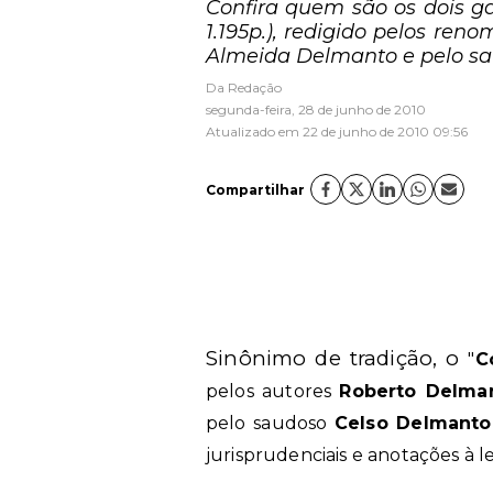
Confira quem são os dois g
1.195p.), redigido pelos re
Almeida Delmanto e pelo sa
Da Redação
segunda-feira, 28 de junho de 2010
Atualizado em 22 de junho de 2010 09:56
Compartilhar
Sinônimo de tradição, o
"
C
pelos autores
Roberto Delma
pelo saudoso
Celso Delmanto
jurisprudenciais e anotações à le