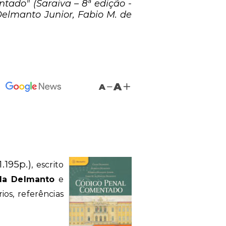
ado" (Saraiva – 8ª edição -
Delmanto Junior, Fabio M. de
A
A
.195p.)
, escrito
da Delmanto
e
os, referências