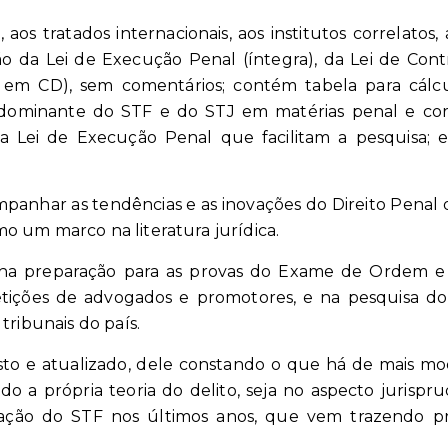
a, aos tratados internacionais, aos institutos correlatos
ção da Lei de Execução Penal (íntegra), da Lei de Cont
a em CD), sem comentários; contém tabela para cál
dominante do STF e do STJ em matérias penal e correl
a Lei de Execução Penal que facilitam a pesquisa; 
panhar as tendências e as inovações do Direito Penal d
o um marco na literatura jurídica.
 na preparação para as provas do Exame de Ordem e 
tições de advogados e promotores, e na pesquisa do
tribunais do país.
isto e atualizado, dele constando o que há de mais mod
do a própria teoria do delito, seja no aspecto jurisp
uação do STF nos últimos anos, que vem trazendo p