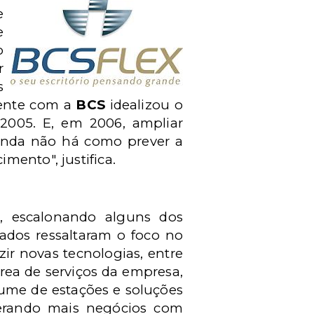
e
e
o
r
s
mente com a
BCS
idealizou o
 2005. E, em 2006, ampliar
inda não há como prever a
mento", justifica.
s, escalonando alguns dos
stados ressaltaram o foco no
r novas tecnologias, entre
rea de serviços da empresa,
ume de estações e soluções
 gerando mais negócios com