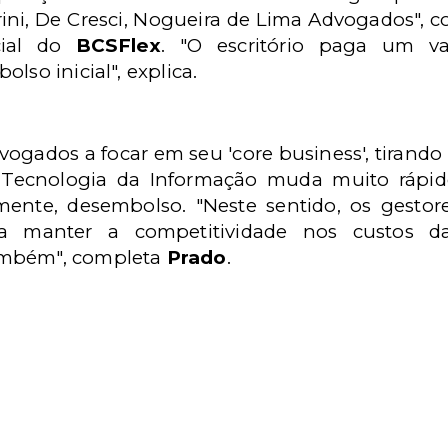
rini, De Cresci, Nogueira de Lima Advogados", 
cial do
BCSFlex
. "O escritório paga um v
lso inicial", explica.
ogados a focar em seu 'core business', tirand
a Tecnologia da Informação muda muito rápid
mente, desembolso. "Neste sentido, os gesto
ra manter a competitividade nos custos 
ambém", completa
Prado
.