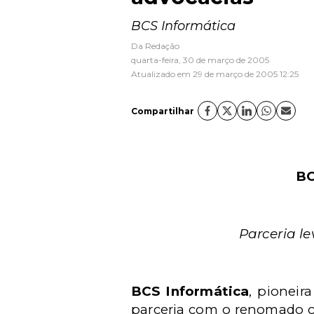
BCS Informática
Da Redação
quarta-feira, 30 de março de 2005
Atualizado em 29 de março de 2005 12:25
Compartilhar
BC
Parceria l
BCS Informática
, pioneir
parceria com o renomado 