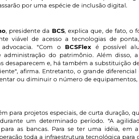
ssarão por uma espécie de inclusão digital.
no
, presidente da
BCS
, explica que, de fato, o
te viável de acesso a tecnologias de pont
de advocacia. "Com o
BCSFlex
é possível al
e administração do patrimônio. Além disso, 
as desaparecem e, há também a substituição 
iente", afirma. Entretanto, o grande diferencia
umentar ou diminuir o número de equipamentos
m para projetos especiais, de curta duração, qu
 durante um determinado período. "A agilid
, para as bancas. Para se ter uma idéia, em 
eração toda a infraestrutura tecnológica para 