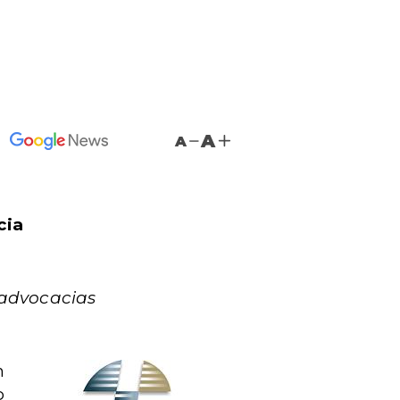
A
A
cia
 advocacias
m
o