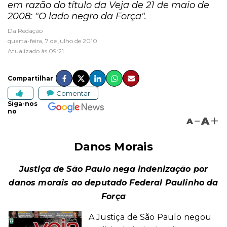
em razão do título da Veja de 21 de maio de
2008: "O lado negro da Força".
Da Redação
quarta-feira, 7 de julho de 2010
Atualizado às 09:21
Compartilhar
Comentar
Siga-nos
no
A
A
Danos Morais
Justiça de São Paulo nega indenização por
danos morais ao deputado Federal Paulinho da
Força
A Justiça de São Paulo negou