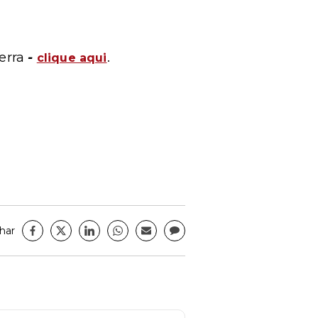
erra
-
.
clique aqui
har