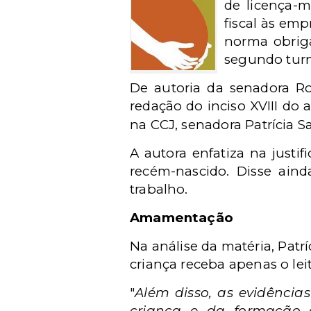
de licença-m
fiscal às em
norma obriga
segundo turn
De autoria da senadora Ro
redação do inciso XVIII do 
na CCJ, senadora Patrícia 
A autora enfatiza na justi
recém-nascido. Disse ain
trabalho.
Amamentação
Na análise da matéria, Pat
criança receba apenas o lei
"
Além disso, as evidência
criança e da formação 