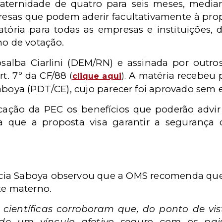
aternidade de quatro para seis meses, media
presas que podem aderir facultativamente à prop
tória para todas as empresas e instituições, 
o de votação.
salba Ciarlini (DEM/RN) e assinada por outros
art. 7º da CF/88
A matéria recebeu pa
(
clique aqui
).
Saboya (PDT/CE), cujo parecer foi aprovado sem
ficação da PEC os benefícios que poderão adv
da que a proposta visa garantir a seguranç
rícia Saboya observou que a OMS recomenda que
te materno.
s científicas corroboram que, do ponto de v
de um vínculo afetivo seguro com os pai