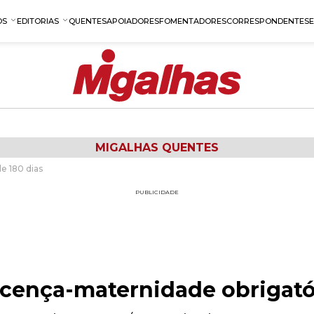
OS
EDITORIAS
QUENTES
APOIADORES
FOMENTADORES
CORRESPONDENTES
MIGALHAS QUENTES
e 180 dias
PUBLICIDADE
icença-maternidade obrigatór