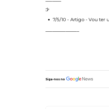
Leia mais - artigo
7/5/10 - Artigo - Vou te
_______________
Siga-nos no