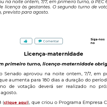
u na noite ontem, 7/7, em primeiro turno, a PEC
e licença às gestantes. O segundo turno de vot
 previsto para agosto.
Siga-nos
Comentar
no
Licença-maternidade
 primeiro turno, licença-maternidade obrig
do Senado aprovou na noite ontem, 7/7, em p
 que aumenta para 180 dias a duração do períod
no de votação deverá ser realizado no pró
 agosto.
08
, que criou o Programa Empresa C
(
clique aqui
)