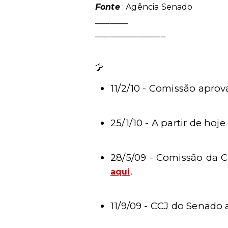
Fonte
: Agência Senado
_______
_______________
Leia mais
11/2/10 -
Comissão aprova
25/1/10 -
A partir de hoj
28/5/09 - Comissão da 
.
aqui
11/9/09 -
CCJ do Senado a
_______