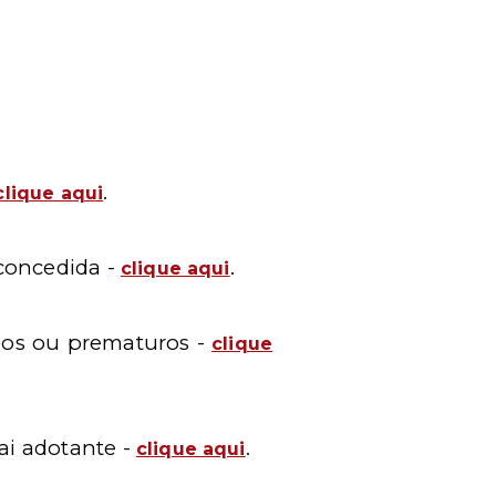
.
clique aqui
 concedida -
.
clique aqui
eos ou prematuros -
clique
ai adotante -
.
clique aqui