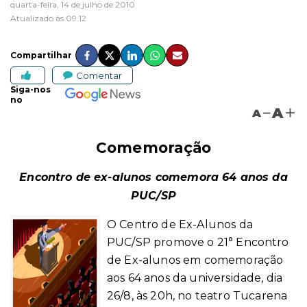
quarta-feira, 14 de julho de 2010
Atualizado às 09:12
Compartilhar
Comentar
Siga-nos
no
A
A
Comemoração
Encontro de ex-alunos comemora 64 anos da
PUC/SP
O Centro de Ex-Alunos da
PUC/SP promove o 21° Encontro
de Ex-alunos em comemoração
aos 64 anos da universidade, dia
26/8, às 20h,
no teatro Tucarena