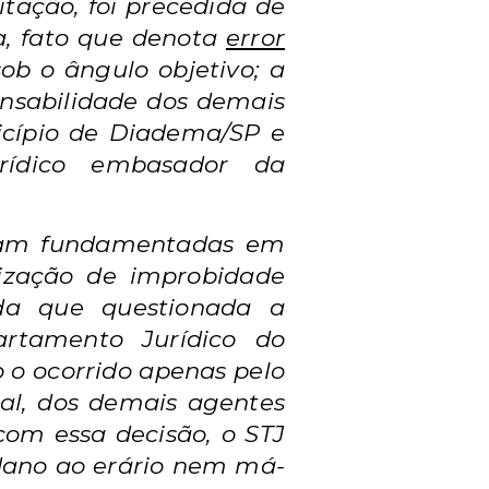
itação, foi precedida de
a, fato que denota
error
sob o ângulo objetivo; a
onsabilidade dos demais
icípio de Diadema/SP e
urídico embasador da
oram fundamentadas em
erização de improbidade
nda que questionada a
rtamento Jurídico do
 o ocorrido apenas pelo
ocal, dos demais agentes
“com essa decisão, o STJ
 dano ao erário nem má-