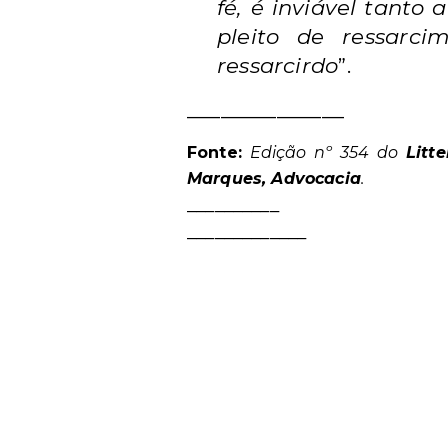
fé, é inviável tanto
pleito de ressarc
ressarcirdo
”.
______________
Fonte:
Edição nº 354 do
Litt
Marques, Advocacia
.
_
_________
_____________