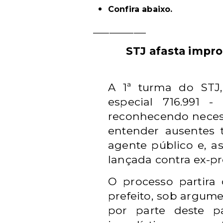
Confira abaixo.
_____________
STJ afasta impr
A 1ª turma do STJ
especial 716.991 
reconhecendo necess
entender ausentes 
agente público e, a
lançada contra ex-pre
O processo partira 
prefeito, sob argume
por parte deste p