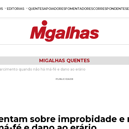
OS
EDITORIAS
QUENTES
APOIADORES
FOMENTADORES
CORRESPONDENTES
MIGALHAS QUENTES
rcimento quando não há má-fé e dano ao erário
PUBLICIDADE
ntam sobre improbidade e 
á-fé e dano ao erário