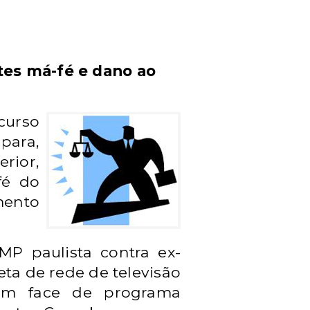
tes má-fé e dano ao
curso
para,
rior,
fé do
mento
MP paulista contra ex-
eta de rede de televisão
 em face de programa