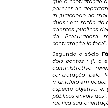
que a contratação da
parecer do departam
in
judicando
do tribu
duas : em razão do 
agentes públicos d
da Procuradora mu
contratação in foco
”.
Segundo o sócio
Fá
dois pontos : (i) o
administrativa rev
contratação pelo 
município em pauta, 
aspecto objetivo; e;
públicos envolvidos”.
ratifica sua orienta