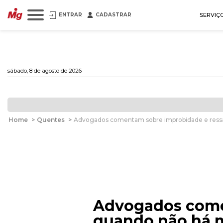
ENTRAR
CADASTRAR
SERVIÇ
sábado, 8 de agosto de 2026
Home
>
Quentes
>
Advogados comentam sobre improbidade e ressa
Advogados come
quando não há m