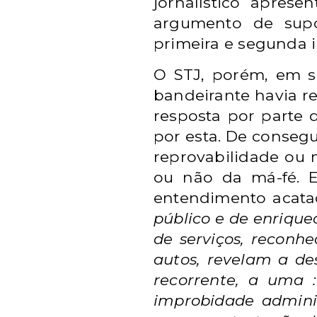
jornalístico aprese
argumento de supos
primeira e segunda i
O STJ, porém, em se
bandeirante havia r
resposta por parte 
por esta.
De consegui
reprovabilidade ou 
ou não da má-fé.
E
entendimento acata
público e de enrique
de serviços, reconhe
autos, revelam a de
recorrente, a uma :
improbidade adminis