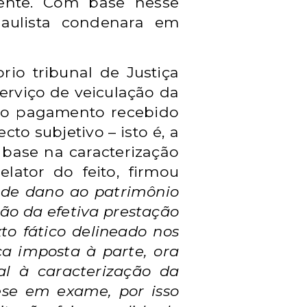
ente.
Com base nesse
paulista condenara em
rio tribunal de Justiça
erviço de veiculação da
mo o pagamento recebido
to subjetivo – isto é, a
base na caracterização
elator do feito, firmou
a de dano ao patrimônio
zão da efetiva prestação
xto fático delineado nos
a imposta à parte, ora
al à caracterização da
tese em exame, por isso