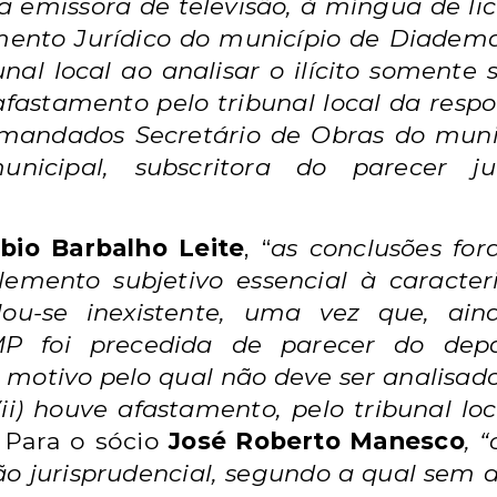
 emissora de televisão, à míngua de lic
ento Jurídico do município de Diadem
nal local ao analisar o ilícito somente 
afastamento pelo tribunal local da resp
emandados Secretário de Obras do mun
nicipal, subscritora do parecer j
bio Barbalho Leite
, “
as conclusões f
 elemento subjetivo essencial à caract
elou-se inexistente, uma vez que, ai
MP foi precedida de parecer do depa
motivo pelo qual não deve ser analisado
 (ii) houve afastamento, pelo tribunal l
Para o sócio
José Roberto Manesco
, 
ção jurisprudencial, segundo a qual sem