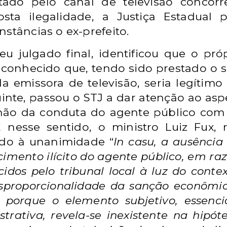
ntado pelo canal de televisão concorr
ta ilegalidade, a Justiça Estadual 
nstâncias o ex-prefeito.
u julgado final, identificou que o próp
econhecido que, tendo sido prestado o s
da emissora de televisão, seria legíti
nte, passou o STJ a dar atenção ao aspec
não da conduta do agente público com 
 nesse sentido, o ministro Luiz Fux, r
do à unanimidade “
In casu, a ausênci
cimento ilícito do agente público, em ra
cidos pelo tribunal local à luz do conte
sproporcionalidade da sanção econômic
 porque o elemento subjetivo, essenci
trativa, revela-se inexistente na hipó