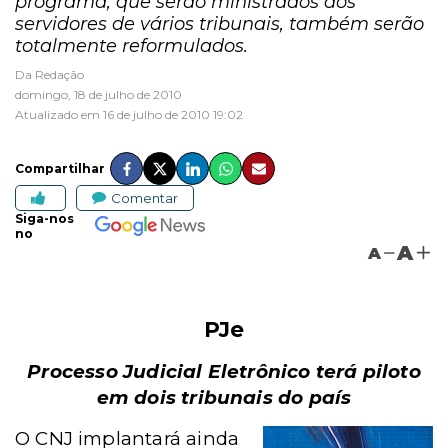
programa, que serão ministrados aos
servidores de vários tribunais, também serão
totalmente reformulados.
Da Redação
domingo, 18 de julho de 2010
Atualizado em 16 de julho de 2010 19:02
Compartilhar
Comentar
Siga-nos
no
A
A
PJe
Processo Judicial Eletrônico terá piloto
em dois tribunais do país
O CNJ implantará ainda