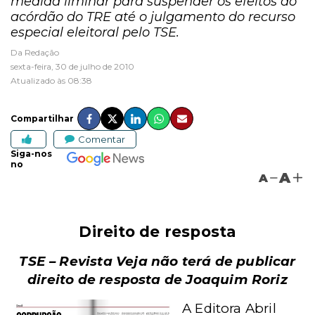
medida liminar para suspender os efeitos do
acórdão do TRE até o julgamento do recurso
especial eleitoral pelo TSE.
Da Redação
sexta-feira, 30 de julho de 2010
Atualizado às 08:38
Compartilhar
Comentar
Siga-nos
no
A
A
Direito de resposta
TSE – Revista Veja não terá de publicar
direito de resposta de Joaquim Roriz
A Editora Abril