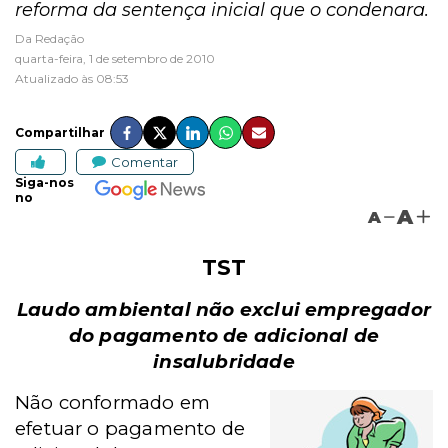
reforma da sentença inicial que o condenara.
Da Redação
quarta-feira, 1 de setembro de 2010
Atualizado às 08:53
Compartilhar
Comentar
Siga-nos
no
A
A
TST
Laudo ambiental não exclui empregador
do pagamento de adicional de
insalubridade
Não conformado em
efetuar o pagamento de