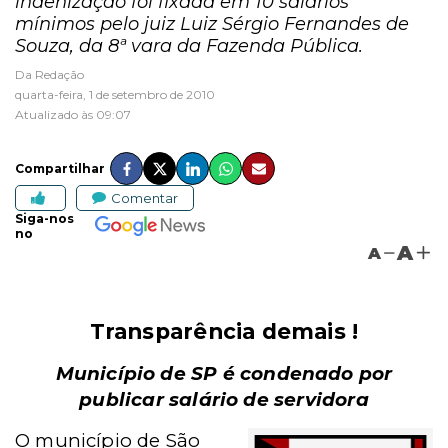
indenização foi fixada em 10 salários
mínimos pelo juiz Luiz Sérgio Fernandes de
Souza, da 8ª vara da Fazenda Pública.
Da Redação
quarta-feira, 1 de setembro de 2010
Atualizado às 09:07
Compartilhar
Comentar
Siga-nos
no
A
A
Transparência demais !
Município de SP é condenado por
publicar salário de servidora
O município de São