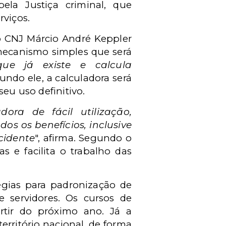
ela Justiça criminal, que
rviços.
do CNJ Márcio André Keppler
 mecanismo simples que será
e já existe e calcula
gundo ele, a calculadora será
seu uso definitivo.
ora de fácil utilização,
s os benefícios, inclusive
cidente
", afirma. Segundo o
s e facilita o trabalho das
tégias para padronização de
 servidores. Os cursos de
artir do próximo ano. Já a
rritório nacional, de forma