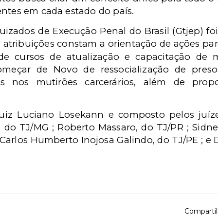
entes em cada estado do país.
izados de Execução Penal do Brasil (Gtjep) foi 
s atribuições constam a orientação de ações par
 de cursos de atualização e capacitação de m
meçar de Novo de ressocialização de preso
as nos mutirões carcerários,
além de propo
juiz Luciano Losekann e composto pelos juízes
do TJ/MG ; Roberto Massaro, do TJ/PR ; Sidnei
Carlos Humberto Inojosa Galindo, do TJ/PE ; e 
Compartil