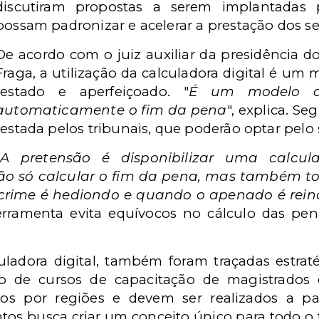
discutiram propostas a serem implantadas p
possam padronizar e acelerar a prestação dos se
De acordo com o juiz auxiliar da presidência 
Fraga, a utilização da calculadora digital é um
testado e aperfeiçoado. "
É um modelo qu
automaticamente o fim da pena
", explica. Se
testada pelos tribunais, que poderão optar pelo 
"
A pretensão é disponibilizar uma calculad
o só calcular o fim da pena, mas também todo
crime é hediondo e quando o apenado é rein
rramenta evita equívocos no cálculo das pena
uladora digital, também foram traçadas estra
o de cursos de capacitação de magistrados e
dos por regiões e devem ser realizados a p
s busca criar um conceito único para todo o te