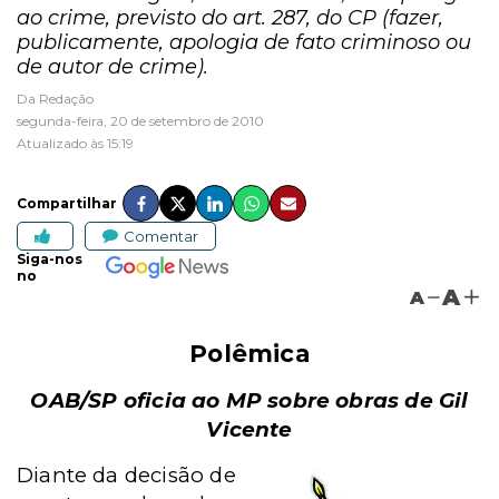
ao crime, previsto do art. 287, do CP (fazer,
publicamente, apologia de fato criminoso ou
de autor de crime).
Da Redação
segunda-feira, 20 de setembro de 2010
Atualizado às 15:19
Compartilhar
Comentar
Siga-nos
no
A
A
Polêmica
OAB/SP oficia ao MP sobre obras de Gil
Vicente
Diante da decisão de