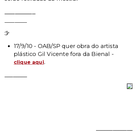
_________
_________
Leia mais
17/9/10 -
OAB/SP quer obra do artista
plástico Gil Vicente fora da Bienal -
.
clique aqui
________
_____________