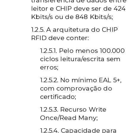
transferência de dados entre
leitor e CHIP deve ser de 424
Kbits/s ou de 848 Kbits/s;
1.2.5. A arquitetura do CHIP
RFID deve conter:
1.2.5.1. Pelo menos 100.000
ciclos leitura/escrita sem
erros;
1.2.5.2. No mínimo EAL 5+,
com comprovação do
certificado;
1.2.5.3. Recurso Write
Once/Read Many;
1.2.5.4. Capacidade para