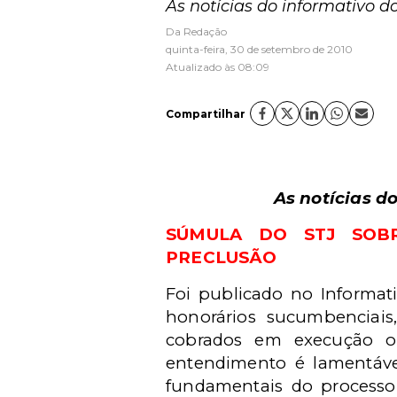
As notícias do informativo
Da Redação
quinta-feira, 30 de setembro de 2010
Atualizado às 08:09
Compartilhar
As notícias d
SÚMULA DO STJ SOBR
PRECLUSÃO
Foi publicado no Informat
honorários sucumbenciai
cobrados em execução o
entendimento é lamentáve
fundamentais do processo c