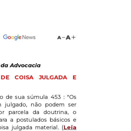
A
A
a da Advocacia
NDE COISA JULGADA E
do de sua súmula 453 : "Os
m julgado, não podem ser
 parcela da doutrina, o
ra a postulados básicos e
sa julgada material. (
Leia