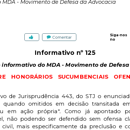
 do MDA - Movimento de Defesa da Advocacia
Siga-nos
Comentar
no
Informativo nº 125
o informativo do MDA - Movimento de Defes
E HONORÁRIOS SUCUMBENCIAIS OFE
ivo de Jurisprudência 443, do STJ o enuncia
s, quando omitidos em decisão transitada e
u em ação própria". Como já apontado por
l, não podendo ser defendido sem ofensa cla
ivil, mais especificamente da preclusão e coi