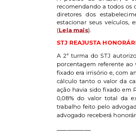
recomendando a todos os c
diretores dos estabeleci
estacionar seus veículos, 
(
Leia mais
).
STJ REAJUSTA HONORÁRIO
A 2ª turma do STJ autoriz
porcentagem referente ao v
fixado era irrisório e, com
cálculo tanto o valor da c
ação havia sido fixado em 
0,08% do valor total da e
trabalho feito pelo advoga
advogado receberá honorário
__________