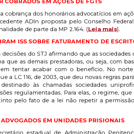
R COBRADOS EM AÇÕES DE FGTS
 a cobrança dos honorários advocatícios em açõ
procedente ADIn proposta pelo Conselho Feder
nalidade de parte da MP 2.164. (
Leia mais
).
BRAM ISS SOBRE FATURAMENTO DE ESCRIT
s decisões do STJ afirmando que as sociedades
a que as demais prestadoras, ou seja, com ba
m em tentar acabar com o benefício. No norte 
ue a LC 116, de 2003, que deu novas regras par
 destinado às chamadas sociedades uniprofi
issões regulamentadas. Para elas, o regime, que
tinto pelo fato de a lei não repetir a permissã
ADVOGADOS EM UNIDADES PRISIONAIS
retário estadual de Administração Penitenci