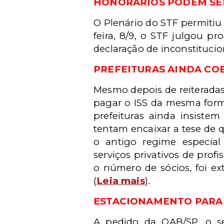
HONORÁRIOS PODEM SE
O Plenário do STF permitiu
feira, 8/9, o STF julgou 
declaração de inconstitucio
PREFEITURAS AINDA CO
Mesmo depois de reiterada
pagar o ISS da mesma form
prefeituras ainda insiste
tentam encaixar a tese de q
o antigo regime especial
serviços privativos de prof
o número de sócios, foi ex
(
Leia mais
).
ESTACIONAMENTO PARA 
A pedido da OAB/SP, o sec