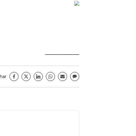
__________
har