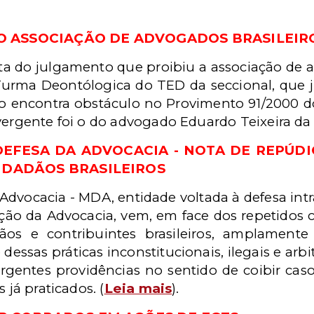
O ASSOCIAÇÃO DE ADVOGADOS BRASILEIR
a do julgamento que proibiu a associação de 
a Turma Deontólogica do TED da seccional, que 
ão encontra obstáculo no Provimento 91/2000 
ergente foi o do advogado Eduardo Teixeira da Si
EFESA DA ADVOCACIA - NOTA DE REPÚDIO
CIDADÃOS BRASILEIROS
dvocacia - MDA, entidade voltada à defesa intr
ção da Advocacia, vem, em face dos repetidos ca
ãos e contribuintes brasileiros, amplamente
 dessas práticas inconstitucionais, ilegais e arb
rgentes providências no sentido de coibir ca
 já praticados. (
Leia mais
).