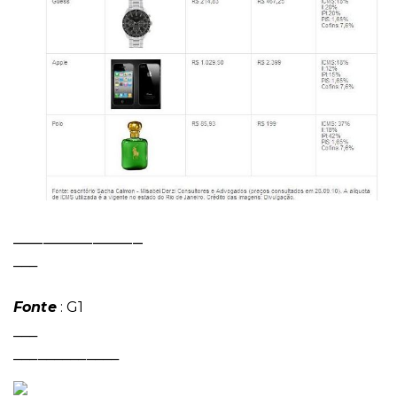
_____________
___
Fonte
: G1
___
_____________