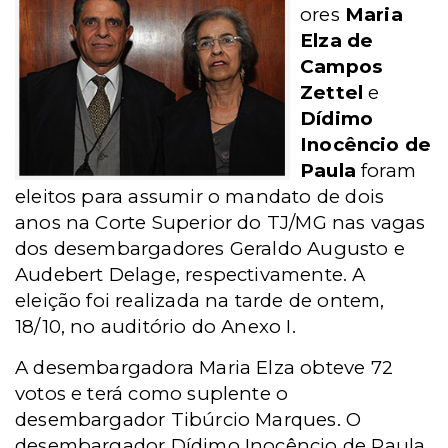
ores
Maria
Elza de
Campos
Zettel
e
Dídimo
Inocêncio de
Paula
foram
eleitos para assumir o mandato de dois
anos na Corte Superior do TJ/MG nas vagas
dos desembargadores Geraldo Augusto e
Audebert Delage, respectivamente. A
eleição foi realizada na tarde de ontem,
18/10, no auditório do Anexo I.
A desembargadora Maria Elza obteve 72
votos e terá como suplente o
desembargador Tibúrcio Marques. O
desembargador Dídimo Inocêncio de Paula