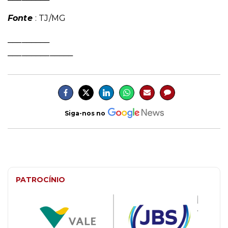
Fonte
: TJ/MG
_________
______________
Siga-nos no
PATROCÍNIO