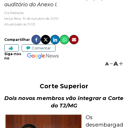
auditório do Anexo I.
Da Redação
terça-feira, 19 de outubro de 2010
Atualizado às 11:03
Compartilhar
Comentar
Siga-nos
no
A
A
Corte Superior
Dois novos membros vão integrar a Corte
do TJ/MG
Os
desembargad