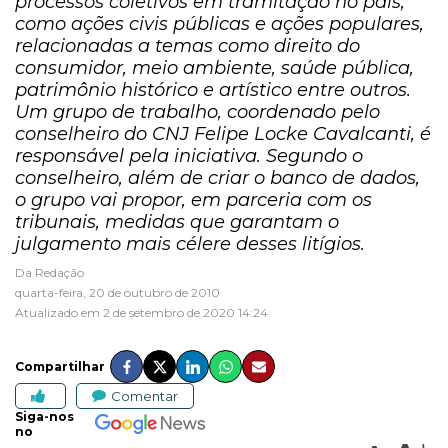
processos coletivos em tramitação no país,
como ações civis públicas e ações populares,
relacionadas a temas como direito do
consumidor, meio ambiente, saúde pública,
patrimônio histórico e artístico entre outros.
Um grupo de trabalho, coordenado pelo
conselheiro do CNJ Felipe Locke Cavalcanti, é
responsável pela iniciativa. Segundo o
conselheiro, além de criar o banco de dados,
o grupo vai propor, em parceria com os
tribunais, medidas que garantam o
julgamento mais célere desses litígios.
Da Redação
quarta-feira, 20 de outubro de 2010
Atualizado em 2 de setembro de 2020 14:24
Compartilhar
Comentar
Siga-nos
no