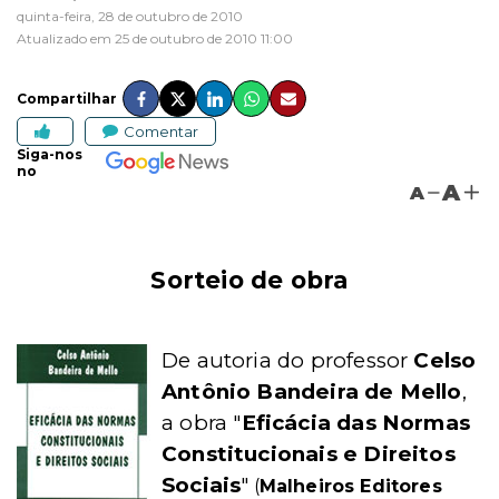
quinta-feira, 28 de outubro de 2010
Atualizado em 25 de outubro de 2010 11:00
Compartilhar
Comentar
Siga-nos
no
A
A
Sorteio de obra
De autoria do professor
Celso
Antônio Bandeira de Mello
,
a obra "
Eficácia das Normas
Constitucionais e Direitos
Sociais
"
(
Malheiros Editores