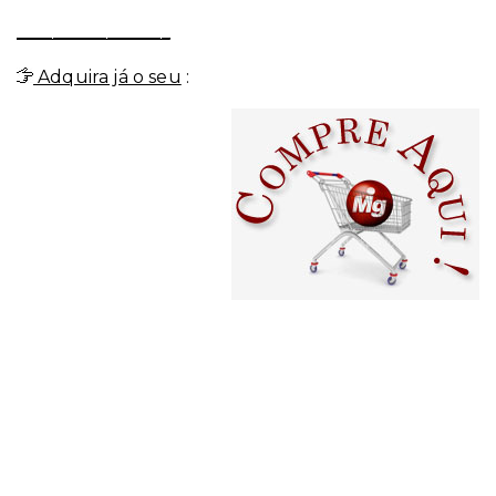
_________________
Adquira já o seu
: