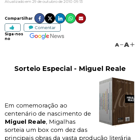
Atualizado em 29 de outubro de 2010 09:13
Compartilhar
Comentar
Siga-nos
no
A
A
Sorteio Especial - Miguel Reale
Em comemoração ao
centenário de nascimento de
Miguel Reale
, Migalhas
sorteia um box com dez das
principais obras da vasta produção literária