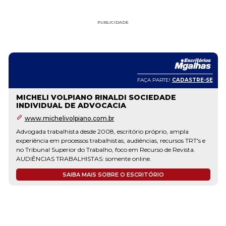
PUBLICIDADE
FAÇA PARTE!
CADASTRE-SE
Fórum Delivery
www.forumdelivery.com.br
Desde 2011 fazendo escritórios de advocacia atuarem em qualquer
comarca do Brasil sem gerenciar um único correspondente. A
Fórum Delivery assume a operação inteira: contratação,
acompanhamento, comprovante e fatura única. +7.000
correspondentes, 27 estados, +50 mil audiências realizadas. Você
cuida...
SAIBA MAIS SOBRE O ESCRITÓRIO