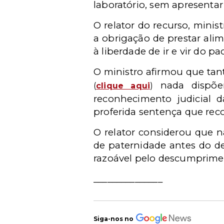
laboratório, sem apresentar 
O relator do recurso, mini
a obrigação de prestar ali
à liberdade de ir e vir do pa
O ministro afirmou que tant
nada dispõem
(
clique aqui
)
reconhecimento judicial d
proferida sentença que rec
O relator considerou que n
de paternidade antes do de
razoável pelo descumprimen
_______________
Siga-nos no