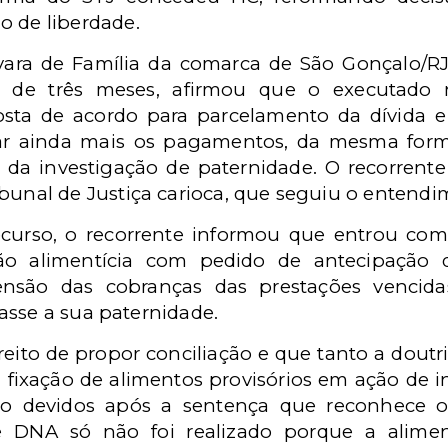
o de liberdade.
vara de Família da comarca de São Gonçalo/RJ,
o de três meses, afirmou que o executado
sta de acordo para parcelamento da dívida 
ar ainda mais os pagamentos, da mesma form
 da investigação de paternidade. O recorren
ibunal de Justiça carioca, que seguiu o entendi
curso, o recorrente informou que entrou co
ão alimentícia com pedido de antecipação d
ensão das cobranças das prestações vencid
asse a sua paternidade.
reito de propor conciliação e que tanto a dout
 fixação de alimentos provisórios em ação de i
o devidos após a sentença que reconhece o 
DNA só não foi realizado porque a alime