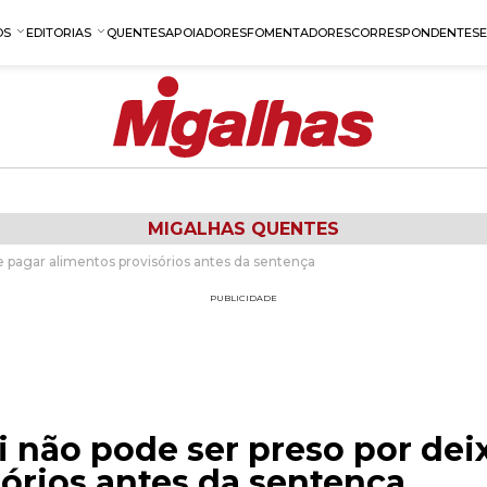
OS
EDITORIAS
QUENTES
APOIADORES
FOMENTADORES
CORRESPONDENTES
MIGALHAS QUENTES
de pagar alimentos provisórios antes da sentença
PUBLICIDADE
i não pode ser preso por dei
órios antes da sentença