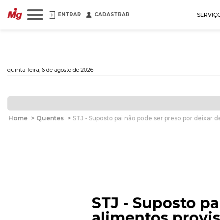
ENTRAR
CADASTRAR
SERVIÇ
quinta-feira, 6 de agosto de 2026
Home
>
Quentes
>
STJ - Suposto pai não pode ser preso por deixar 
STJ - Suposto pa
alimentos provis