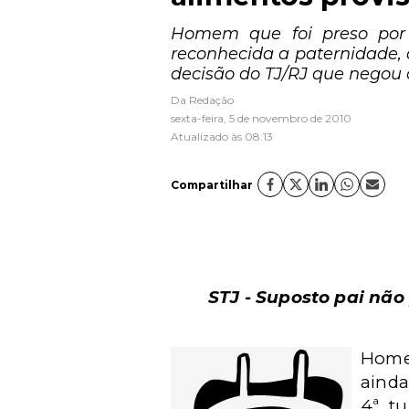
Homem que foi preso por n
reconhecida a paternidade, 
decisão do TJ/RJ que negou 
Da Redação
sexta-feira, 5 de novembro de 2010
Atualizado às 08:13
Compartilhar
STJ - Suposto pai não
Homem
ainda
4ª t