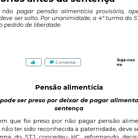
ão pagar pensão alimentícia provisória, ap
deve ser solto. Por unanimidade, a 4ª turma do
o pedido de liberdade.
Siga-nos
Comentar
no
Pensão alimentícia
 pode ser preso por deixar de pagar alimento
sentença
 que foi preso por não pagar pensão aliment
 não ter sido reconhecida a paternidade, deve s
urma do STJ concedeu HC, reformando decis