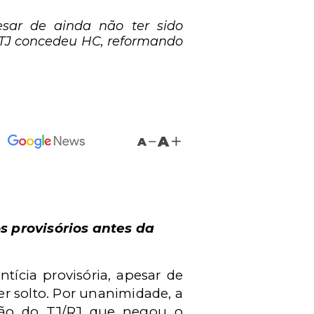
esar de ainda não ter sido
 STJ concedeu HC, reformando
A
A
s provisórios antes da
ícia provisória, apesar de
er solto. Por unanimidade, a
ão do TJ/RJ
que negou o