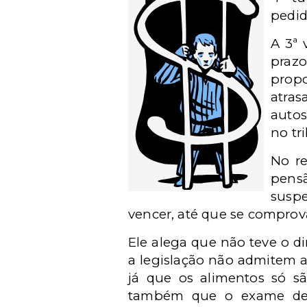
pedid
A 3ª 
praz
propo
atras
autos
no tr
No re
pens
susp
vencer, até que se comprov
Ele alega que não teve o di
a legislação não admitem a
já que os alimentos só sã
também que o exame de 