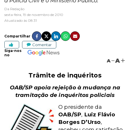
a Polícia Civil e o Ministério Público.
Da Redação
sexta-feira, 19 de novembro de 2010
Atualizado às 08:31
Compartilhar
Comentar
Siga-nos
no
A
A
Trâmite de inquéritos
OAB/SP apoia rejeição à mudança na
tramitação de inquéritos policiais
O presidente da
OAB/SP
,
Luiz Flávio
Borges D’Urso
,
recebeu com satisfação