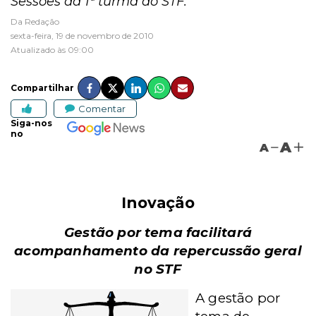
Sessões da 1ª turma do STF.
Da Redação
sexta-feira, 19 de novembro de 2010
Atualizado às 09:00
Compartilhar
Comentar
Siga-nos
no
A
A
Inovação
Gestão por tema facilitará
acompanhamento da repercussão geral
no STF
A gestão por