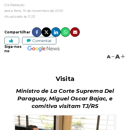
Da Redação
sexta-feira, 19 de novembro de 2010
Atualizado às 11:23
Compartilhar
Comentar
Siga-nos
no
A
A
Visita
Ministro de La Corte Suprema Del
Paraguay, Miguel Oscar Bajac, e
comitiva visitam TJ/RS