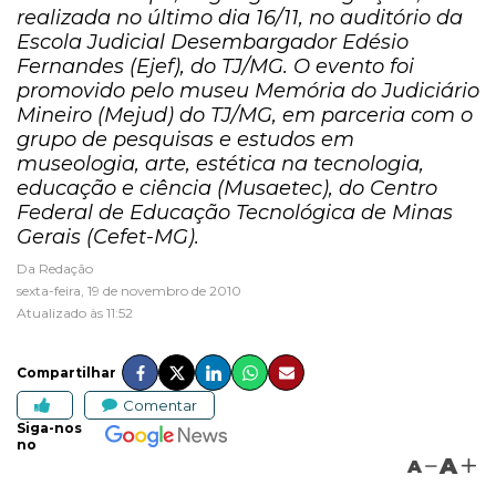
realizada no último dia 16/11, no auditório da
Escola Judicial Desembargador Edésio
Fernandes (Ejef), do TJ/MG. O evento foi
promovido pelo museu Memória do Judiciário
Mineiro (Mejud) do TJ/MG, em parceria com o
grupo de pesquisas e estudos em
museologia, arte, estética na tecnologia,
educação e ciência (Musaetec), do Centro
Federal de Educação Tecnológica de Minas
Gerais (Cefet-MG).
Da Redação
sexta-feira, 19 de novembro de 2010
Atualizado às 11:52
Compartilhar
Comentar
Siga-nos
no
A
A