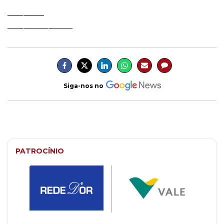
_________
________________
Siga-nos no
PATROCÍNIO