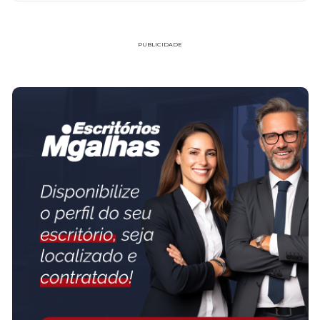
PUBLICIDADE
FAÇA PARTE!
CADASTRE-SE
MICHELI VOLPIANO RINALDI SOCIEDADE
INDIVIDUAL DE ADVOCACIA
www.michelivolpiano.com.br
Advogada trabalhista desde 2008, escritório próprio, ampla
experiência em processos trabalhistas, audiências, recursos TRT's e
no Tribunal Superior do Trabalho, foco em Recurso de Revista.
AUDIÊNCIAS TRABALHISTAS: somente online.
SAIBA MAIS SOBRE O ESCRITÓRIO