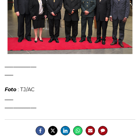
___________
___
Foto
: TJ/AC
___
___________