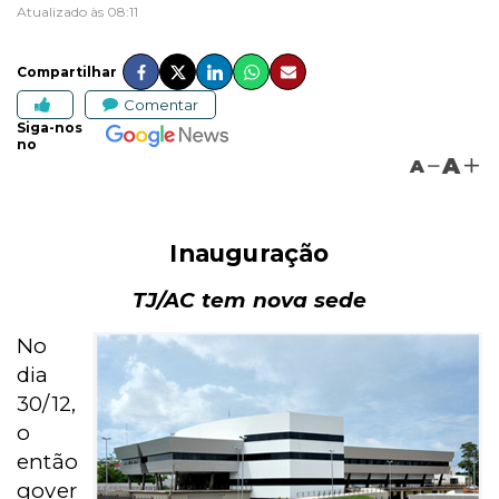
Atualizado às 08:11
Compartilhar
Comentar
Siga-nos
no
A
A
Inauguração
TJ/AC tem nova sede
No
dia
30/12,
o
então
gover