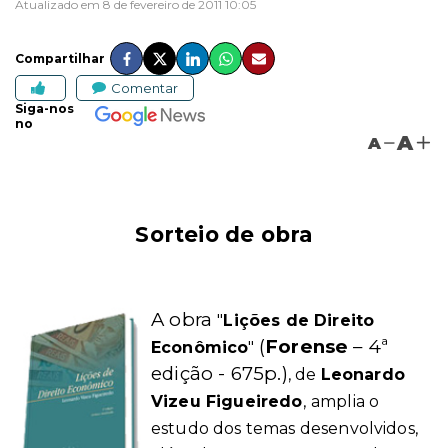
Atualizado em 8 de fevereiro de 2011 10:05
Compartilhar
Comentar
Siga-nos
no
A
A
Sorteio de obra
A obra
"
Lições de Direito
(
Forense
– 4ª
Econômico
"
edição - 675p.)
, de
Leonardo
Vizeu Figueiredo
,
amplia o
estudo dos temas desenvolvidos,