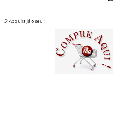
_________________
Adquira já o seu
: