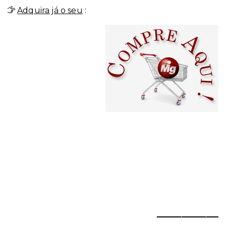
Adquira já o seu
:
_______________