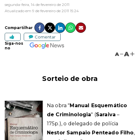
segunda-feira, 14 de fevereiro de 2011
Atualizado em 9 de fevereiro de 2011 15:24
Compartilhar
Comentar
Siga-nos
no
A
A
Sorteio de obra
Na obra "
Manual Esquemático
de Criminologia
"
(
Saraiva
–
175p.)
, o delegado de polícia
Nestor Sampaio Penteado Filho
,