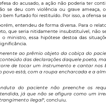
efesa do acusado, a ação não poderia ter cont
ão se deu com violência ou grave ameaça, o
o bem furtado foi restituído. Por isso, a ofensa s
orém, entendeu de forma diversa. Para o relat
to, que seria nitidamente insubstituível, não 
do o ministro, essa hipótese destoa das situa
ignificância.
inerente ao prêmio objeto da cobiça do pacie
 conteúdo das declarações daquele poeta, mas
corre de tocar um instrumento e cantar nos
 o povo está, com a roupa encharcada e a alm
conduta do paciente não preenche os requi
endida, já que não se afigura como um irre
trangimento ilegal
", concluiu.