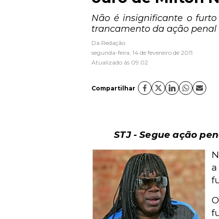
Não é insignificante o fur
trancamento da ação penal c
Da Redação
segunda-feira, 14 de fevereiro de 2011
Atualizado às 09:02
Compartilhar
STJ - Segue ação pen
N
a
f
O
f