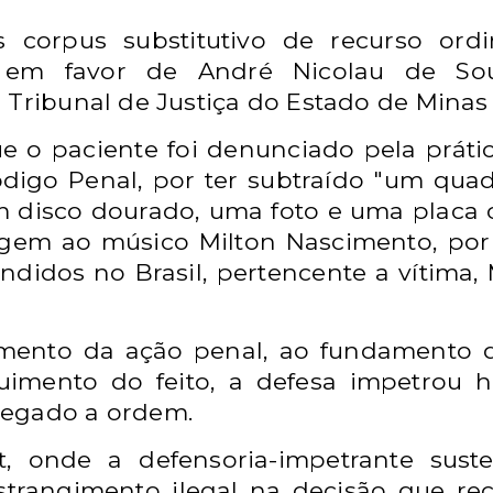
 corpus substitutivo de recurso ord
do em favor de André Nicolau de S
 Tribunal de Justiça do Estado de Minas 
e o paciente foi denunciado pela práti
 Código Penal, por ter subtraído "um qu
 disco dourado, uma foto e uma placa 
m ao músico Milton Nascimento, por 
ndidos no Brasil, pertencente a vítima,
mento da ação penal, ao fundamento da
uimento do feito, a defesa impetrou 
negado a ordem.
t, onde a defensoria-impetrante suste
nstrangimento ilegal na decisão que r