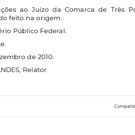
mações ao Juízo da Comarca de Três P
o feito na origem.
ério Público Federal.
e.
dezembro de 2010.
NDES, Relator
Compartil