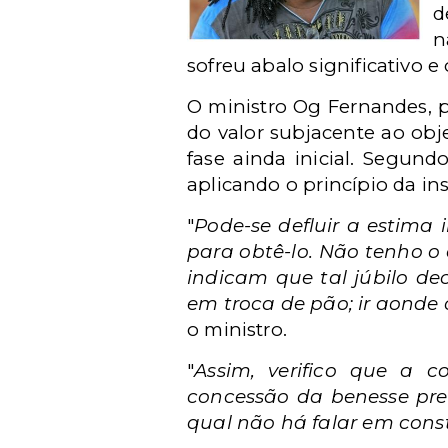
d
n
sofreu abalo significativo e 
O ministro Og Fernandes, p
do valor subjacente ao obje
fase ainda inicial. Segun
aplicando o princípio da ins
"
Pode-se defluir a estima 
para obtê-lo. Não tenho o
indicam que tal júbilo de
em troca de pão; ir aonde
o ministro.
"
Assim, verifico que a 
concessão da benesse pret
qual não há falar em cons