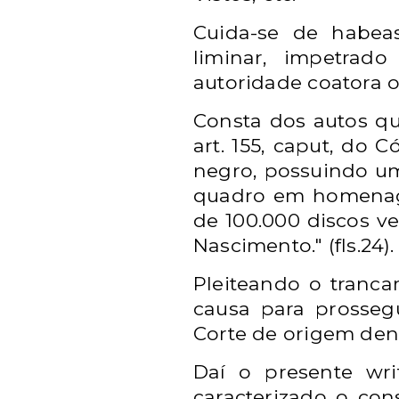
Cuida-se de habeas
liminar, impetra
autoridade coatora o
Consta dos autos qu
art. 155, caput, do
negro, possuindo um
quadro em homenage
de 100.000 discos ve
Nascimento." (fls.24).
Pleiteando o tranca
causa para prosseg
Corte de origem de
Daí o presente wri
caracterizado o co