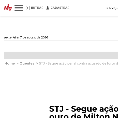
ENTRAR
CADASTRAR
SERVIÇ
sexta-feira, 7 de agosto de 2026
Home
>
Quentes
>
STJ - Segue ação penal contra acusado de furto 
STJ - Segue ação
ouro de Milton 