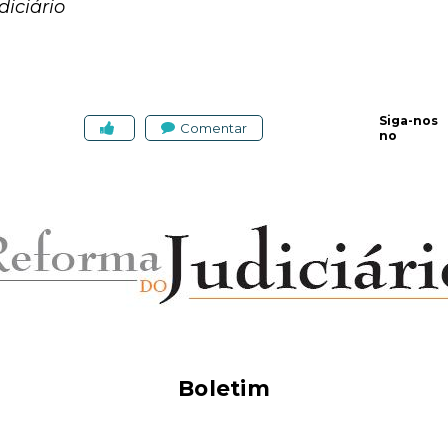
iciário
Siga-nos
Comentar
no
Boletim