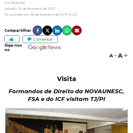
Da Redação
sábado, 19 de fevereiro de 2011
Atualizado em 18 de fevereiro de 2011 14:43
Compartilhar
Comentar
Siga-nos
no
A
A
Visita
Formandos de Direito da NOVAUNESC,
FSA e do ICF visitam TJ/PI