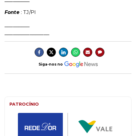
Fonte
: TJ/PI
_________
________________
Siga-nos no
PATROCÍNIO