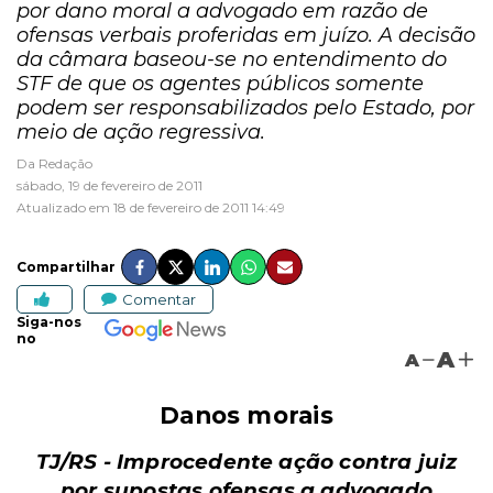
por dano moral a advogado em razão de
ofensas verbais proferidas em juízo. A decisão
da câmara baseou-se no entendimento do
STF de que os agentes públicos somente
podem ser responsabilizados pelo Estado, por
meio de ação regressiva.
Da Redação
sábado, 19 de fevereiro de 2011
Atualizado em 18 de fevereiro de 2011 14:49
Compartilhar
Comentar
Siga-nos
no
A
A
Danos morais
TJ/RS - Improcedente ação contra juiz
por supostas ofensas a advogado