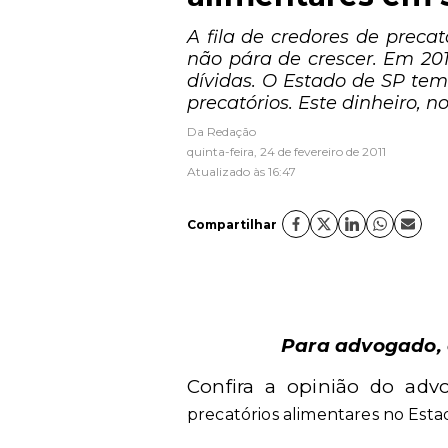
A fila de credores de preca
não pára de crescer. Em 20
dívidas. O Estado de SP tem
precatórios. Este dinheiro, 
Da Redação
quinta-feira, 24 de fevereiro de 2011
Atualizado às 16:47
Compartilhar
Para advogado, 
Confira a opinião do ad
precatórios alimentares no Esta