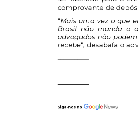
comprovante de depósi
"
Mais uma vez o que e
Brasil não manda o d
advogados não podem p
recebe
", desabafa o ad
___________
___________
Siga-nos no