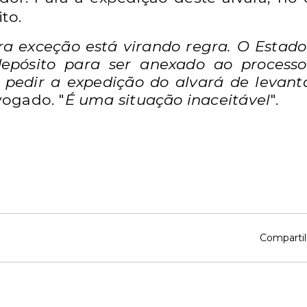
to.
ra exceção está virando regra. O Estad
epósito para ser anexado ao processo
edir a expedição do alvará de levant
vogado. "
É uma situação inaceitável
".
Compartil