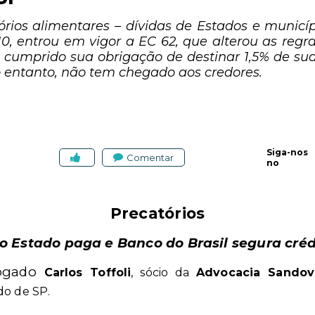
tórios alimentares – dívidas de Estados e municíp
10, entrou em vigor a EC 62, que alterou as reg
 cumprido sua obrigação de destinar 1,5% de sua 
no entanto, não tem chegado aos credores.
Siga-nos
Comentar
no
Precatórios
o Estado paga e Banco do Brasil segura créd
vogado
Carlos Toffoli
, sócio da
Advocacia Sandova
do de SP.