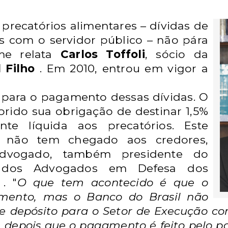
 precatórios alimentares – dívidas de
s com o servidor público – não pára
rme relata
Carlos Toffoli
, sócio da
 Filho
. Em 2010, entrou em vigor a
s para o pagamento dessas dívidas. O
rido sua obrigação de destinar 1,5%
nte líquida aos precatórios. Este
o, não tem chegado aos credores,
dvogado, também presidente do
 dos Advogados em Defesa dos
. "
O que tem acontecido é que o
mento, mas o Banco do Brasil não
 depósito para o Setor de Execução co
, depois que o pagamento é feito pelo p