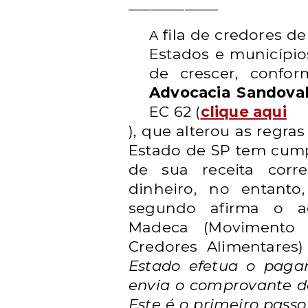
________________
fila de credores de
A
Estados e município
de crescer, confo
Advocacia Sandoval
EC 62
(
clique aqui
)
, que alterou as regra
Estado de SP tem cump
de sua receita corre
dinheiro, no entant
segundo afirma o a
Madeca (Movimento
Credores Alimentares) 
Estado efetua o paga
envia o comprovante de
Este é o primeiro passo