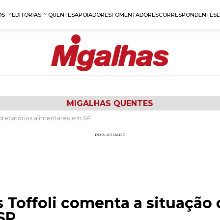
OS
EDITORIAS
QUENTES
APOIADORES
FOMENTADORES
CORRESPONDENTES
MIGALHAS QUENTES
precatórios alimentares em SP
PUBLICIDADE
Toffoli comenta a situação 
SP