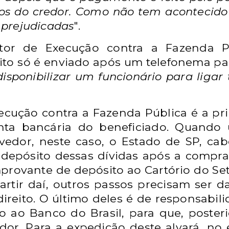
s do credor. Como não tem acontecido 
 prejudicadas
".
or de Execução contra a Fazenda Pú
o só é enviado após um telefonema para
disponibilizar um funcionário para ligar
ecução contra a Fazenda Pública é a pr
nta bancária do beneficiado. Quando u
vedor, neste caso, o Estado de SP, ca
o depósito dessas dívidas após a compr
rovante de depósito ao Cartório do Se
artir daí, outros passos precisam ser 
direito. O último deles é de responsabi
to ao Banco do Brasil, para que, poster
edor. Para a expedição deste alvará, no 