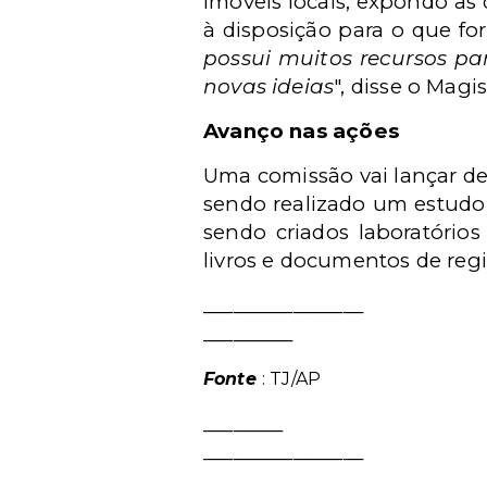
imóveis locais, expondo as 
à disposição para o que for
possui muitos recursos p
novas ideias
", disse o Magi
Avanço nas ações
Uma comissão vai lançar d
sendo realizado um estudo
sendo criados laboratórios
livros e documentos de regi
________________
_________
Fonte
: TJ/AP
________
________________