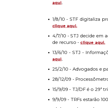
.
aqui
1/8/10 -
STF digitaliza p
clique aqui.
4/7/10 - STJ decide em
de recurso -
clique aqui.
13/6/10 - STJ - Informa
.
aqui
25/2/10 -
Advogados e pa
28/12/09 - Processômetr
15/9/09 - TJ/DF é o 29ª t
9/9/09 - TRFs estarão 10