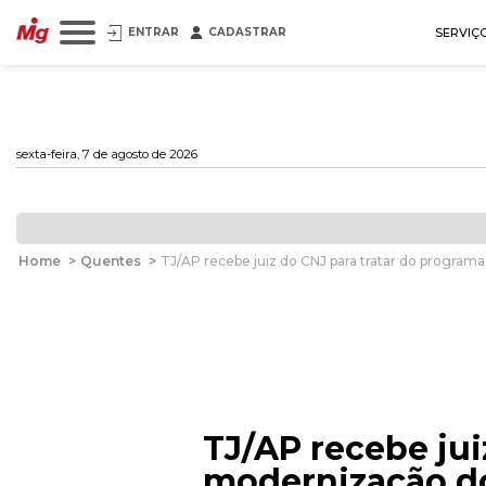
ENTRAR
CADASTRAR
SERVIÇ
sexta-feira, 7 de agosto de 2026
Home
>
Quentes
>
TJ/AP recebe juiz do CNJ para tratar do progra
TJ/AP recebe jui
modernização do