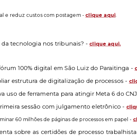
ital e reduz custos com postagem -
clique aqui
.
da tecnologia nos tribunais? -
clique aqui.
 fórum 100% digital em São Luiz do Paraitinga -
liar estrutura de digitalização de processos -
cli
va uso de ferramenta para atingir Meta 6 do CNJ
primeira sessão com julgamento eletrônico -
cli
q
iminar 60 milhões de páginas de processos em papel -
c
ta sobre as certidões de processo trabalhista f