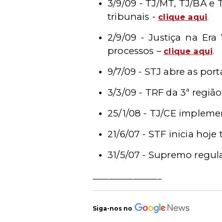
3/9/09 - TJ/MT, TJ/BA e
tribunais -
clique aqui
.
2/9/09 - Justiça na Era
processos –
clique aqui
.
9/7/09 - STJ abre as port
3/3/09 - TRF da 3ª regi
25/1/08 - TJ/CE impleme
21/6/07 - STF inicia hoj
31/5/07 - Supremo regul
_________________
Siga-nos no