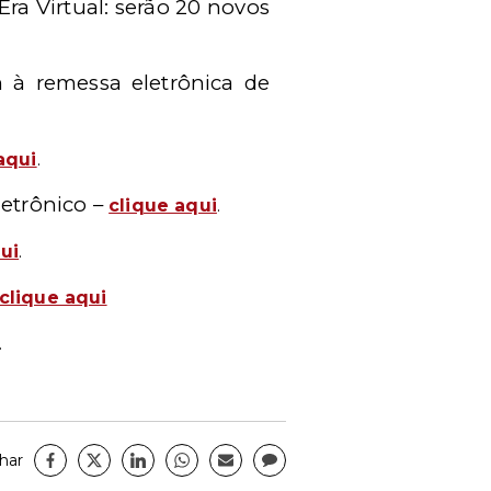
ra Virtual: serão 20 novos
m à remessa eletrônica de
aqui
.
letrônico –
clique aqui
.
ui
.
clique aqui
.
har