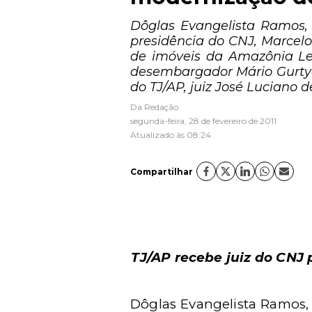
Dôglas Evangelista Ramos, 
presidência do CNJ, Marcelo
de imóveis da Amazônia Le
desembargador Mário Gurtye
do TJ/AP, juiz José Luciano d
Da Redação
segunda-feira, 28 de fevereiro de 2011
Atualizado às 08:24
Compartilhar
TJ/AP recebe juiz do CNJ
Dôglas Evangelista Ramos, 