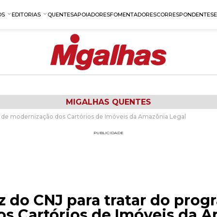
OS
EDITORIAS
QUENTES
APOIADORES
FOMENTADORES
CORRESPONDENTES
MIGALHAS QUENTES
ma de modernização dos Cartórios de Imóveis da Amazônia Legal
PUBLICIDADE
z do CNJ para tratar do pro
s Cartórios de Imóveis da A