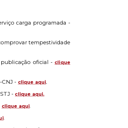
serviço carga programada -
 comprovar tempestividade
publicação oficial -
clique
E-CNJ -
.
clique aqui
o
STJ -
clique aqui.
-
clique aqui
.
ui
.