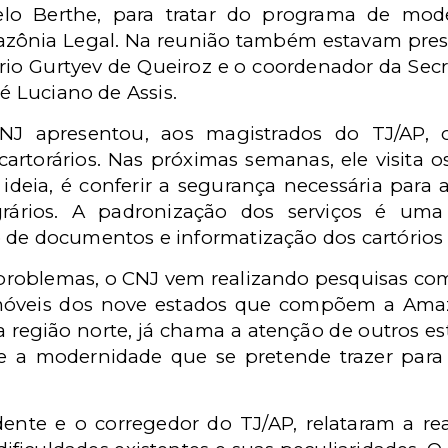
elo Berthe, para tratar do programa de mode
azônia Legal. Na reunião também estavam pres
io Gurtyev de Queiroz e o coordenador da Secr
sé Luciano de Assis.
NJ apresentou, aos magistrados do TJ/AP, 
cartorários. Nas próximas semanas, ele visita o
deia, é conferir a segurança necessária para 
agrários. A padronização dos serviços é u
 de documentos e informatização dos cartórios d
 problemas, o CNJ vem realizando pesquisas com
 imóveis dos nove estados que compõem a Amaz
a região norte, já chama a atenção de outros es
ue a modernidade que se pretende trazer para 
ente e o corregedor do TJ/AP, relataram a rea