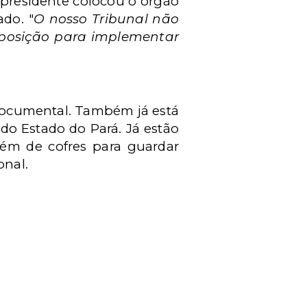
O presidente colocou o órgão
ado. "
O nosso Tribunal não
sposição para implementar
documental. Também já está
o Estado do Pará. Já estão
além de cofres para guardar
onal.