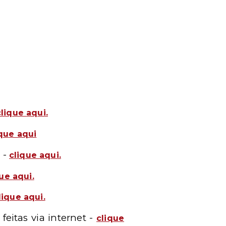
clique
aqui.
qu
e aqui
 -
clique
aqui.
ue
aqui.
lique aq
ui.
eitas via internet -
clique