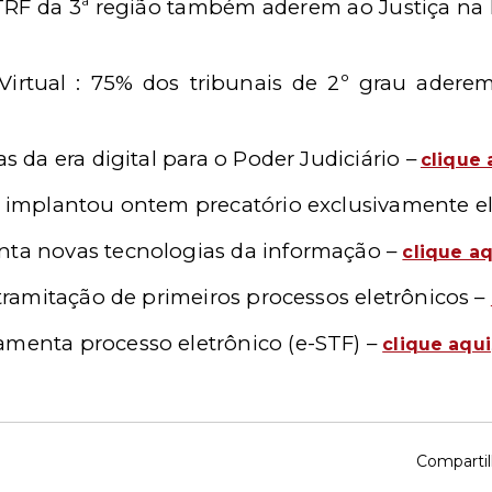
 TRF da 3ª região também aderem ao Justiça na E
 Virtual : 75% dos tribunais de 2º grau adere
as da era digital para o Poder Judiciário –
clique 
ão implantou ontem precatório exclusivamente e
nta novas tecnologias da informação –
clique aq
e tramitação de primeiros processos eletrônicos –
amenta processo eletrônico (e-STF) –
clique aqui
Compartil