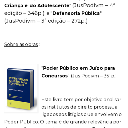
(JusPodivm – 4ª
Criança e do Adolescente
"
edição – 346p.)
; e "
Defensoria Pública
"
(JusPodivm – 3ª edição – 272p.)
.
Sobre as obras
:
"
Poder Público em Juízo para
Concursos
"
(Jus Podivm – 351p.)
Este livro tem por objetivo analisar
os institutos de direito processual
ligados aos litígios que envolvem o
Poder Público. O tema é de grande relevância por