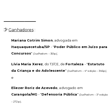
______________
Ganhadores
:
Mariana Cotrim Simon
, advogada em
Itaquaquecetuba/SP
-
"
Poder Público em Juízo para
Concursos
"
;
(JusPodivm – 351p.)
Lívia Maria Xerez
, do TJ/CE, de
Fortaleza
-
"
Estatuto
da Criança e do Adolescente
"
;
(JusPodivm – 4ª edição – 346p.)
e
Eliezer Roriz de Azevedo
, advogado em
Carangola/MG
-
"
Defensoria Pública
"
(JusPodivm – 3ª edição
.
– 272p.)