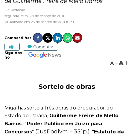
de Guilherme Freire de Mello Barros.
Da Redação
segunda-feira, 28 de março de 2011
Atualizado em 23 de março de 2011 10:31
Compartilhar
Comentar
Siga-nos
no
A
A
Sorteio de obras
Migalhas sorteia três obras do procurador do
Estado do Paraná,
Guilherme Freire de Mello
Barros
:
"
Poder Público em Juízo para
(JusPodivm – 351p.)
Concursos
"
; "
Estatuto da