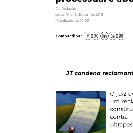
Da Redação
sexta-feira, 8 de abril de 2011
Atualizado às 10:03
Compartilhar
JT condena reclamante
O juiz 
um recl
constit
contra
ultrapa