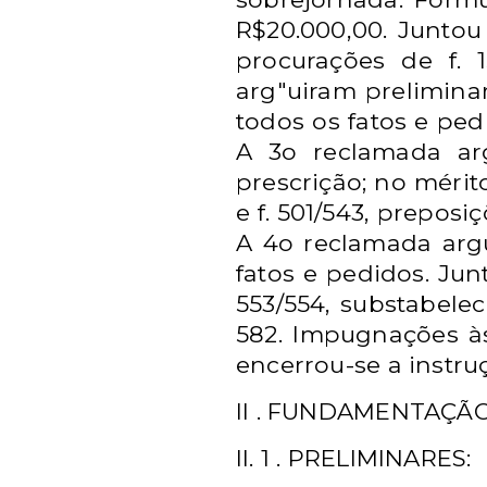
R$20.000,00. Juntou do
procurações de f. 
arg"uiram preliminar
todos os fatos e pedi
A 3o reclamada arg
prescrição; no mérit
e f. 501/543, preposiç
A 4o reclamada argu
fatos e pedidos. Junt
553/554, substabel
582. Impugnações às 
encerrou-se a instruç
II . FUNDAMENTAÇÃO
II. 1 . PRELIMINARES: