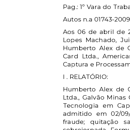
Pag.: 1º Vara do Trab
Autos n.a 01743-2009
Aos 06 de abril de 
Lopes Machado, Jui
Humberto Alex de Ol
Card Ltda., Americ
Captura e Processam
I . RELATÓRIO:
Humberto Alex de O
Ltda., Galvão Minas
Tecnologia em Capt
admitido em 02/09/
fraude; quitação s
sobrejornada. Formu