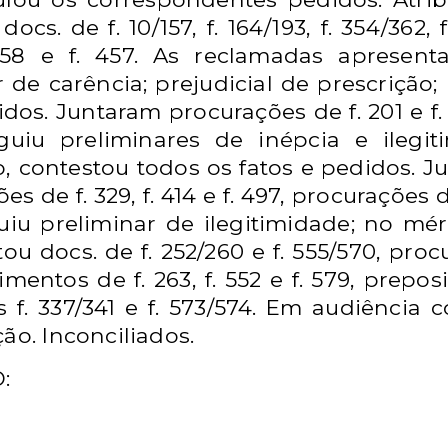
cs. de f. 10/157, f. 164/193, f. 354/362, f
158 e f. 457. As reclamadas apresent
 de carência; prejudicial de prescrição
dos. Juntaram procurações de f. 201 e f. 
uiu preliminares de inépcia e ilegiti
o, contestou todos os fatos e pedidos. Ju
ões de f. 329, f. 414 e f. 497, procurações d
iu preliminar de ilegitimidade; no mér
ou docs. de f. 252/260 e f. 555/570, procu
ecimentos de
f. 263, f. 552 e f. 579, preposi
f. 337/341 e f. 573/574. Em audiência c
ão. Inconciliados.
: