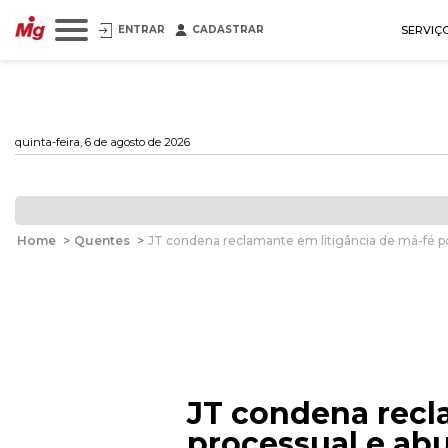
ENTRAR
CADASTRAR
SERVIÇ
quinta-feira, 6 de agosto de 2026
Home
>
Quentes
>
JT condena reclamante em litigância de má-fé por
JT condena recl
processual e abu