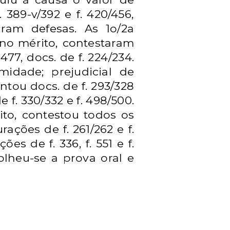
. 389-v/392 e f. 420/456,
aram defesas. As 1o/2a
; no mérito, contestaram
477, docs. de f. 224/234.
midade; prejudicial de
ntou docs. de f. 293/328
e f. 330/332 e f. 498/500.
ito, contestou todos os
rações de f. 261/262 e f.
ções de f. 336, f. 551 e f.
olheu-se a prova oral e