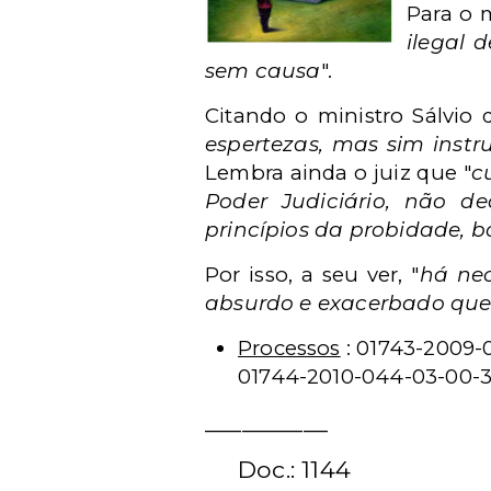
Para o 
ilegal 
sem causa
".
Citando o ministro Sálvio 
espertezas, mas sim instr
Lembra ainda o juiz que "
c
Poder Judiciário, não d
princípios da probidade, b
Por isso, a seu ver, "
há nec
absurdo e exacerbado que s
Processos
: 01743-2009-
01744-2010-044-03-00-
__________
Doc.: 1144