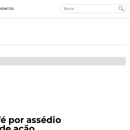
EVENTOS
é por assédio
 de ação