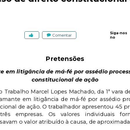
Siga-nos
Comentar
no
Pretensões
 em litigância de má-fé por assédio process
constitucional de ação
do Trabalho Marcel Lopes Machado, da 1ª vara 
amante em litigância de má-fé por assédio pro
ucional de ação. O trabalhador apresentou 45 
 três empresas. Os valores
individuais f
ssavam o valor atribuído à causa, de aproximada