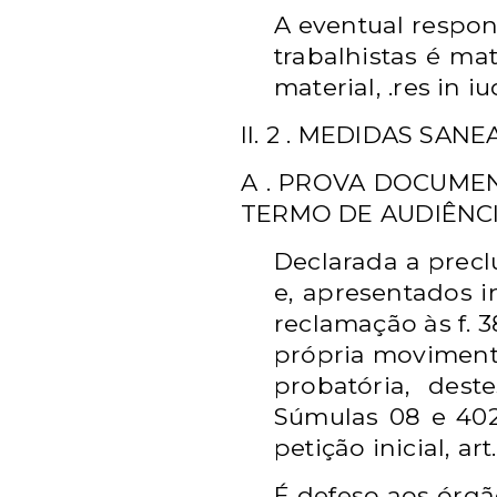
A eventual respo
trabalhistas é mat
material, .res in i
II. 2 . MEDIDAS SAN
A . PROVA DOCUMENT
TERMO DE AUDIÊNCIA
Declarada a precl
e, apresentados 
reclamação às f. 
própria moviment
probatória, des
Súmulas 08 e 402
petição inicial, ar
É defeso aos órgã