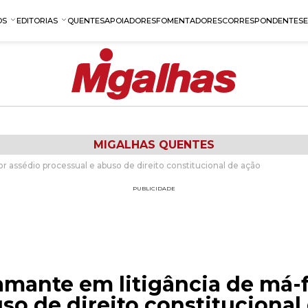
OS
EDITORIAS
QUENTES
APOIADORES
FOMENTADORES
CORRESPONDENTES
MIGALHAS QUENTES
 assédio processual e abuso de direito constitucional de ação
PUBLICIDADE
amante em litigância de má-f
so de direito constitucional