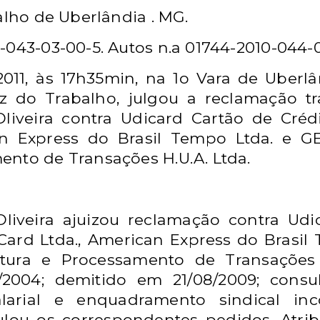
alho de Uberlândia . MG.
-043-03-00-5. Autos n.a 01744-2010-044-0
2011, às 17h35min, na 1o Vara de Uberlâ
z do Trabalho, julgou a reclamação tr
iveira contra Udicard Cartão de Crédi
an Express do Brasil Tempo Ltda. e 
ento de Transações H.U.A. Ltda.
liveira ajuizou reclamação contra Udi
 Card Ltda., American Express do Brasi
ura e Processamento de Transações H
2004; demitido em 21/08/2009; consu
alarial e enquadramento sindical inc
lou os correspondentes pedidos. Atrib