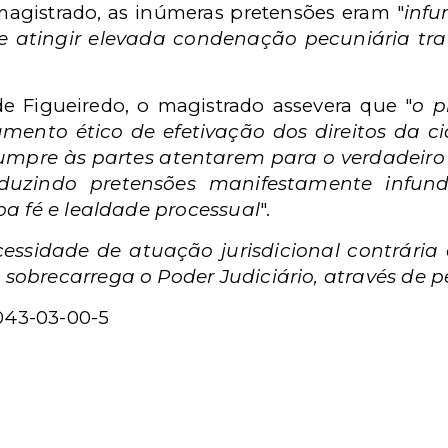
magistrado, as inúmeras pretensões eram "
inf
de atingir elevada condenação pecuniária tr
de Figueiredo, o magistrado assevera que "
o p
umento ético de efetivação dos direitos da c
umpre às partes atentarem para o verdadeiro 
eduzindo pretensões manifestamente infun
oa fé e lealdade processual
".
essidade de atuação jurisdicional contrári
obrecarrega o Poder Judiciário, através de p
043-03-00-5
3