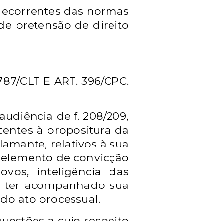
decorrentes das normas
 de pretensão de direito
7/CLT E ART. 396/CPC.
udiência de f. 208/209,
entes à propositura da
lamante, relativos à sua
 elemento de convicção
vos, inteligência das
am ter acompanhado sua
o do ato processual.
uestões a cujo respeito