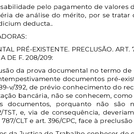
nsabilidade pelo pagamento de valores 
éria de análise do mérito, por se tratar
udicium deducta..
EADORAS:
AL PRÉ-EXISTENTE. PRECLUSÃO. ART. 78
 DE F. 208/209:
usão da prova documental no termo de a
intempestivamente documentos pré-exist
389-v/392, de prévio conhecimento do rec
ação bancária, não se conhecem, como
tes documentos, porquanto não são no
/TST, e, via de consequência, deveri
t. 787/CLT e art. 396/CPC, face à preclusã
os da Justiça do Trabalho conhecer de q