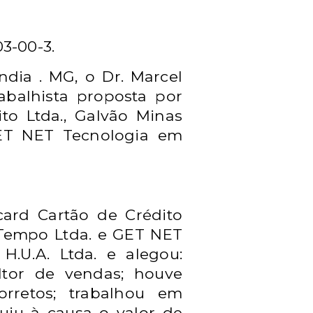
3-00-3.
ndia . MG, o Dr. Marcel
abalhista proposta por
to Ltda., Galvão Minas
GET NET Tecnologia em
card Cartão de Crédito
l Tempo Ltda. e GET NET
.U.A. Ltda. e alegou:
ltor de vendas; houve
orretos; trabalhou em
uiu à causa o valor de