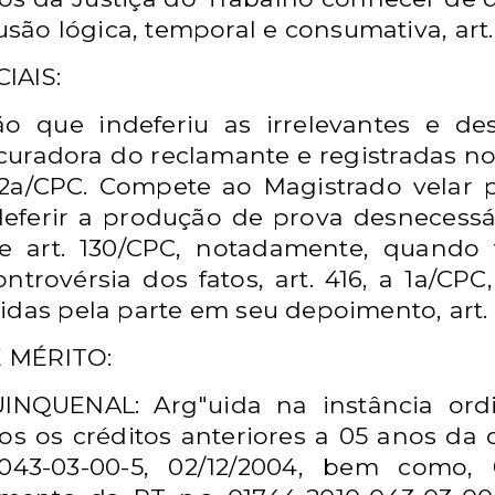
são lógica, temporal e consumativa, art.
IAIS:
o que indeferiu as irrelevantes e de
curadora do reclamante e registradas n
6, a 2a/CPC. Compete ao Magistrado vela
ferir a produção de prova desnecessári
 e art. 130/CPC, notadamente, quando 
ntrovérsia dos fatos, art. 416, a 1a/CPC,
idas pela parte em seu depoimento, art. 
DE MÉRITO:
NQUENAL: Arg"uida na instância ordin
tos os créditos anteriores a 05 anos da
-043-03-00-5, 02/12/2004, bem como,