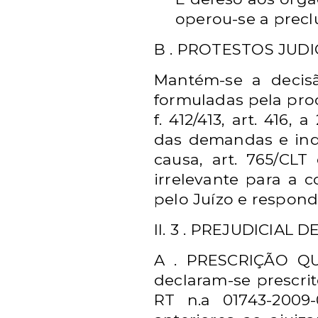
operou-se a preclu
B . PROTESTOS JUDIC
Mantém-se a decisã
formuladas pela pro
f. 412/413, art. 41
das demandas e inde
causa, art. 765/CLT
irrelevante para a co
pelo Juízo e respond
II. 3 . PREJUDICIAL 
A . PRESCRIÇÃO QUI
declaram-se prescri
RT n.a 01743-2009