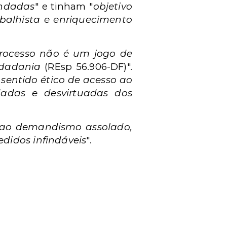
undadas
" e tinham "
objetivo
abalhista e enriquecimento
rocesso não é um jogo de
idadania
(REsp 56.906-DF)".
sentido ético de acesso ao
dadas e desvirtuadas dos
a ao demandismo assolado,
edidos infindáveis
".