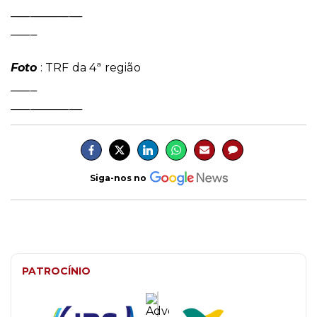
___________
____
Foto
: TRF da 4ª região
____
___________
Siga-nos no
PATROCÍNIO