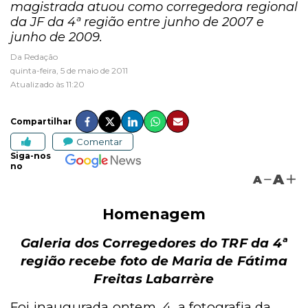
magistrada atuou como corregedora regional
da JF da 4ª região entre junho de 2007 e
junho de 2009.
Da Redação
quinta-feira, 5 de maio de 2011
Atualizado às 11:20
Compartilhar
Comentar
Siga-nos
no
A
A
Homenagem
Galeria dos Corregedores do TRF da 4ª
região recebe foto de Maria de Fátima
Freitas Labarrère
Foi inaugurada ontem, 4, a fotografia da