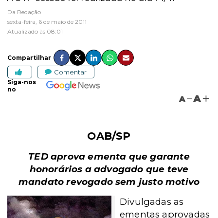
Da Redação
sexta-feira, 6 de maio de 2011
Atualizado às 08:01
Compartilhar
Comentar
Siga-nos
no
A
A
OAB/SP
TED aprova ementa que garante
honorários a advogado que teve
mandato revogado sem justo motivo
Divulgadas as
ementas aprovadas