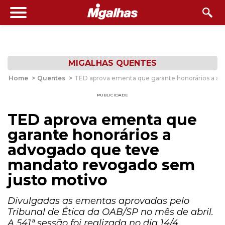
MIGALHAS QUENTES
Home
>
Quentes
>
TED aprova ementa que garante honorários a a
PUBLICIDADE
TED aprova ementa que
garante honorários a
advogado que teve
mandato revogado sem
justo motivo
Divulgadas as ementas aprovadas pelo
Tribunal de Ética da OAB/SP no mês de abril.
A 541ª sessão foi realizada no dia 14/4.